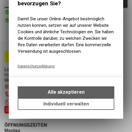
In den Warenkorb
bevorzugen Sie?
Sofort verfügbar
Versand
Sofort abholbar
Damit Sie unser Online-Angebot bestmöglich
Abholung Lüscher Motor- & Bike World
nutzen können, setzen wir auf unserer Website
Cookies und ähnliche Technologien ein. Sie haben
die Kontrolle darüber, zu welchen Zwecken wir
Ihre Daten verarbeiten dürfen. Eine kommerzielle
Verwendung ist ausgeschlossen.
Datenschutzerklärung
Lüscher Motor- & Bike World
Hauptstrasse 29a
Technische Funktionen
8867 Niederurnen
Wir erfassen und speichern
info
@
luscherag.ch
bestimmte Interaktionen und
Alle akzeptieren
055 610 31 31
Einstellungen auf Ihrem Gerät,
+41 55 6103131
um die grundlegenden
Individuell verwalten
Funktionen unseres Online-
Angebots, wie die Verwendung
des Warenkorbs, zu
ÖFFNUNGSZEITEN
ermöglichen. Bitte beachten Sie,
Montag