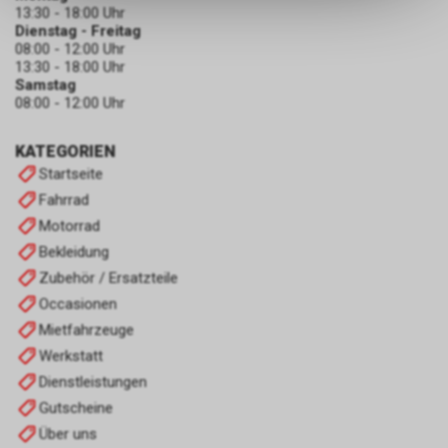
dass die gespeicherten Daten
13:30 - 18:00 Uhr
keinerlei Rückschlüsse auf Ihre
Dienstag - Freitag
persönlichen Informationen
08:00 - 12:00 Uhr
13:30 - 18:00 Uhr
zulassen.
Samstag
08:00 - 12:00 Uhr
KATEGORIEN
Startseite
Fahrrad
Motorrad
Bekleidung
Zubehör / Ersatzteile
Occasionen
Mietfahrzeuge
Werkstatt
Dienstleistungen
Gutscheine
Über uns