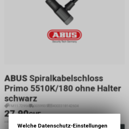
ABUS
Spiralkabelschloss
Primo 5510K/180 ohne Halter
schwarz
FM11.72956
0059935
4003318142604
27.90
CHF
inkl. MwSt., zzgl.
Versandkosten
Welche Datenschutz-Einstellungen