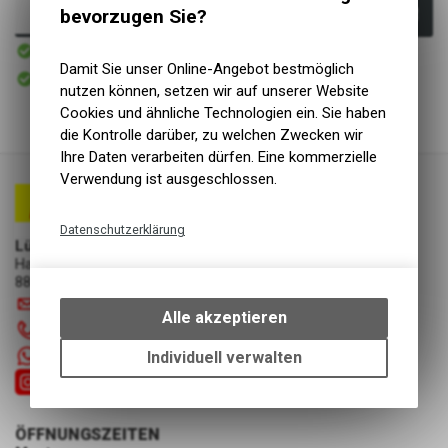
bevorzugen Sie?
In den Warenkorb
Sofort verfügbar
Versand
Damit Sie unser Online-Angebot bestmöglich
Sofort abholbar
Abholung Lüscher Motor- & Bike World
nutzen können, setzen wir auf unserer Website
Cookies und ähnliche Technologien ein. Sie haben
die Kontrolle darüber, zu welchen Zwecken wir
Ihre Daten verarbeiten dürfen. Eine kommerzielle
Verwendung ist ausgeschlossen.
Datenschutzerklärung
Lüscher Motor- & Bike World
Technische Funktionen
Hauptstrasse 29a
8867 Niederurnen
Wir erfassen und speichern
info
@
luscherag.ch
bestimmte Interaktionen und
Alle akzeptieren
055 610 31 31
Einstellungen auf Ihrem Gerät,
um die grundlegenden
+41 55 6103131
Individuell verwalten
Funktionen unseres Online-
Angebots, wie die Verwendung
des Warenkorbs, zu
ÖFFNUNGSZEITEN
ermöglichen. Bitte beachten Sie,