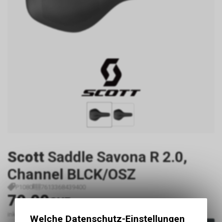
Scott
Saddle Savona R 2.0,
Channel BLCK/OSZ
P1080
7613368439400
70.00
CHF
inkl. MwSt., zzgl.
Versandkosten
Welche Datenschutz-Einstellungen