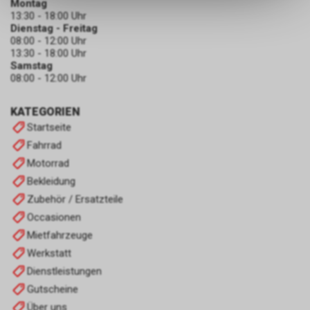
Montag
dass die gespeicherten Daten
13:30 - 18:00 Uhr
keinerlei Rückschlüsse auf Ihre
Dienstag - Freitag
persönlichen Informationen
08:00 - 12:00 Uhr
zulassen.
13:30 - 18:00 Uhr
Samstag
08:00 - 12:00 Uhr
KATEGORIEN
Startseite
Fahrrad
Motorrad
Bekleidung
Zubehör / Ersatzteile
Occasionen
Mietfahrzeuge
Werkstatt
Dienstleistungen
Gutscheine
Über uns