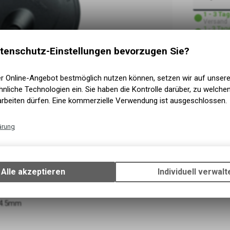
1 - 3 Ta
Versand
1 - 3 Tag
Abholung
tenschutz-Einstellungen bevorzugen Sie?
er Online-Angebot bestmöglich nutzen können, setzen wir auf unser
nliche Technologien ein. Sie haben die Kontrolle darüber, zu welch
arbeiten dürfen. Eine kommerzielle Verwendung ist ausgeschlossen.
ärung
Technische Funktionen
Wir erfassen und speichern bestimmte Interaktionen und Einstellun
Ihrem Gerät, um die grundlegenden Funktionen unseres Online-Angeb
Alle akzeptieren
Individuell verwalt
Verwendung des Warenkorbs, zu ermöglichen. Bitte beachten Sie, d
gespeicherten Daten keinerlei Rückschlüsse auf Ihre persönlichen I
zulassen.
14.5mm