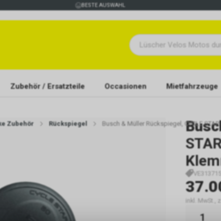
BESTE AUSWAHL
Zubehör / Ersatzteile
Occasionen
Mietfahrzeuge
Busc
ike Zubehör
Rückspiegel
Busch & Müller Rückspiegel, CYCLE STAR
STAR 
Klem
VE31371
37.0
inkl. MwSt., 