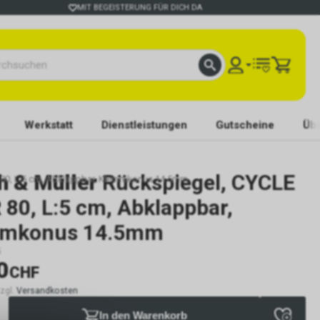
MIT BEGEISTERUNG FÜR DICH DA
Werkstatt
Dienstleistungen
Gutscheine
Übe
h & Müller
Rückspiegel, CYCLE
 80, L:5 cm, Abklappbar, Klemmkonus 14.5mm
80, L:5 cm, Abklappbar,
mkonus 14.5mm
5
0
CHF
zzgl.
Versandkosten
In den Warenkorb