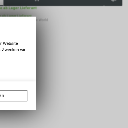
ge ab Lager Lieferant
e ab Lager Lieferant
 Lüscher Motor- & Bike World
er Website
en Zwecken wir
gen auf
ots, wie die
en
ass die
nformationen