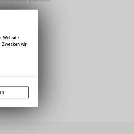
er Website
en Zwecken wir
gen auf
ots, wie die
en
ass die
nformationen