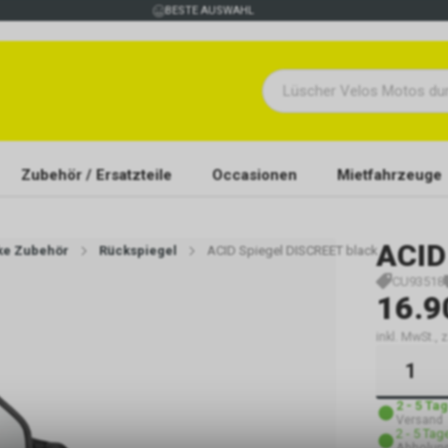
BESTE AUSWAHL
Zubehör / Ersatzteile
Occasionen
Mietfahrzeuge
ACID
ike Zubehör
Rückspiegel
ACID Spiegel DISCREET black
CU93518
16.9
inkl. MwSt., 
2 - 5 Ta
Versand
2 - 5 Tag
Abholung