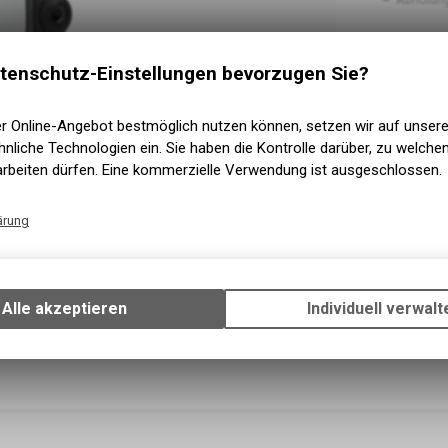
tenschutz-Einstellungen bevorzugen Sie?
er Online-Angebot bestmöglich nutzen können, setzen wir auf unser
nliche Technologien ein. Sie haben die Kontrolle darüber, zu welch
arbeiten dürfen. Eine kommerzielle Verwendung ist ausgeschlossen.
ärung
Technische Funktionen
Wir erfassen und speichern bestimmte Interaktionen und Einstellun
Ihrem Gerät, um die grundlegenden Funktionen unseres Online-Angeb
Alle akzeptieren
Individuell verwalt
Verwendung des Warenkorbs, zu ermöglichen. Bitte beachten Sie, d
gespeicherten Daten keinerlei Rückschlüsse auf Ihre persönlichen I
zulassen.