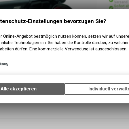
Versand
Sofort a
Abholung
tenschutz-Einstellungen bevorzugen Sie?
er Online-Angebot bestmöglich nutzen können, setzen wir auf unser
nliche Technologien ein. Sie haben die Kontrolle darüber, zu welch
arbeiten dürfen. Eine kommerzielle Verwendung ist ausgeschlossen.
ärung
Technische Funktionen
Wir erfassen und speichern bestimmte Interaktionen und Einstellun
Ihrem Gerät, um die grundlegenden Funktionen unseres Online-Angeb
Alle akzeptieren
Individuell verwalt
Verwendung des Warenkorbs, zu ermöglichen. Bitte beachten Sie, d
gespeicherten Daten keinerlei Rückschlüsse auf Ihre persönlichen I
zulassen.