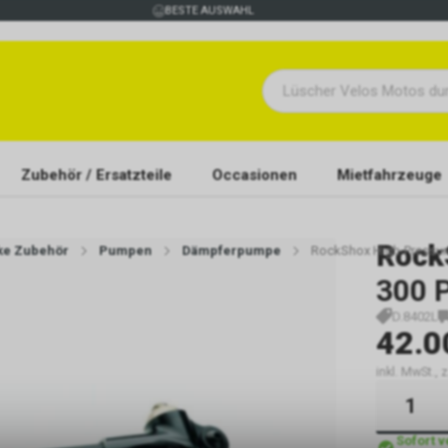
BESTE AUSWAHL
Zubehör / Ersatzteile
Occasionen
Mietfahrzeuge
Rock
ike Zubehör
Pumpen
Dämpferpumpe
RockShox High-Pressur
300 
D.8402L
42.0
inkl. MwSt., 
Sofort 