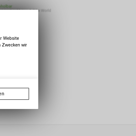
bholbar
 Lüscher Motor- & Bike World
er Website
en Zwecken wir
gen auf
ots, wie die
en
ass die
nformationen