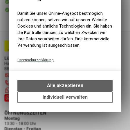
Versand
Sofort abholbar
Abholung Lüscher Motor- & Bike World
Damit Sie unser Online-Angebot bestmöglich
nutzen können, setzen wir auf unserer Website
Cookies und ähnliche Technologien ein. Sie haben
die Kontrolle darüber, zu welchen Zwecken wir
Ihre Daten verarbeiten dürfen. Eine kommerzielle
Verwendung ist ausgeschlossen.
Lüscher Motor- & Bike World
Datenschutzerklärung
Hauptstrasse 29a
8867 Niederurnen
Technische Funktionen
info
@
luscherag.ch
Wir erfassen und speichern
055 610 31 31
bestimmte Interaktionen und
Alle akzeptieren
Einstellungen auf Ihrem Gerät,
+41 55 6103131
um die grundlegenden
Individuell verwalten
Funktionen unseres Online-
Angebots, wie die Verwendung
ÖFFNUNGSZEITEN
des Warenkorbs, zu
Montag
ermöglichen. Bitte beachten Sie,
13:30 - 18:00 Uhr
dass die gespeicherten Daten
Dienstag - Freitag