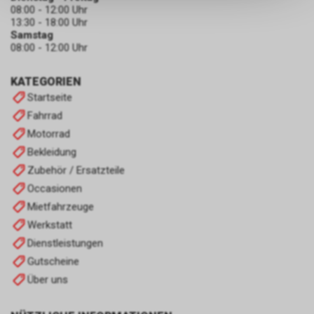
keinerlei Rückschlüsse auf Ihre
08:00 - 12:00 Uhr
persönlichen Informationen
13:30 - 18:00 Uhr
zulassen.
Samstag
08:00 - 12:00 Uhr
KATEGORIEN
Startseite
Fahrrad
Motorrad
Bekleidung
Zubehör / Ersatzteile
Occasionen
Mietfahrzeuge
Werkstatt
Dienstleistungen
Gutscheine
Über uns