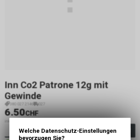
Inn Co2 Patrone 12g mit
Gewinde
380 027 2146
027
6.50
CHF
inkl. MwSt., zzgl.
Versandkosten
Welche Datenschutz-Einstellungen
In den Warenkorb
bevorzugen Sie?
Sofort verfügbar