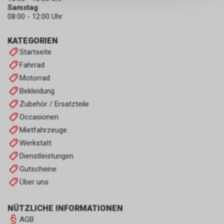
persönlichen Informationen
Samstag
zulassen.
08:00 - 12:00 Uhr
KATEGORIEN
Startseite
Fahrrad
Motorrad
Bekleidung
Zubehör / Ersatzteile
Occasionen
Mietfahrzeuge
Werkstatt
Dienstleistungen
Gutscheine
Über uns
NÜTZLICHE INFORMATIONEN
AGB