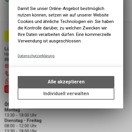
Abholung Lüscher Motor- & Bike World
Damit Sie unser Online-Angebot bestmöglich
nutzen können, setzen wir auf unserer Website
Cookies und ähnliche Technologien ein. Sie haben
die Kontrolle darüber, zu welchen Zwecken wir
Ihre Daten verarbeiten dürfen. Eine kommerzielle
Verwendung ist ausgeschlossen.
Lüscher Motor- & Bike World
Hauptstrasse 29a
Datenschutzerklärung
8867 Niederurnen
Technische Funktionen
info
@
luscherag.ch
Wir erfassen und speichern
055 610 31 31
bestimmte Interaktionen und
+41 55 6103131
Alle akzeptieren
Einstellungen auf Ihrem Gerät,
um die grundlegenden
Individuell verwalten
Funktionen unseres Online-
ÖFFNUNGSZEITEN
Angebots, wie die Verwendung
Montag
des Warenkorbs, zu
13:30 - 18:00 Uhr
ermöglichen. Bitte beachten Sie,
Dienstag - Freitag
dass die gespeicherten Daten
08:00 - 12:00 Uhr
keinerlei Rückschlüsse auf Ihre
13:30 - 18:00 Uhr