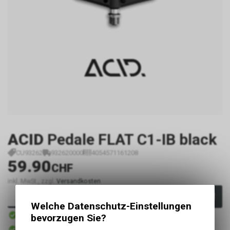
ACID
Pedale FLAT C1-IB black
CU93262
932620000
4054571161208
59.90
CHF
inkl. MwSt., zzgl.
Versandkosten
In den Warenkorb
Welche Datenschutz-Einstellungen
Sofort verfügbar
bevorzugen Sie?
Versand
Sofort abholbar