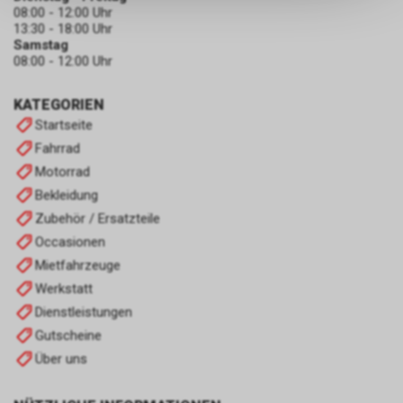
keinerlei Rückschlüsse auf Ihre
08:00 - 12:00 Uhr
persönlichen Informationen
13:30 - 18:00 Uhr
zulassen.
Samstag
08:00 - 12:00 Uhr
KATEGORIEN
Startseite
Fahrrad
Motorrad
Bekleidung
Zubehör / Ersatzteile
Occasionen
Mietfahrzeuge
Werkstatt
Dienstleistungen
Gutscheine
Über uns