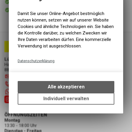
Versand
Sofort abholbar
Abholung Lüscher Motor- & Bike World
Damit Sie unser Online-Angebot bestmöglich
nutzen können, setzen wir auf unserer Website
Cookies und ähnliche Technologien ein. Sie haben
die Kontrolle darüber, zu welchen Zwecken wir
Ihre Daten verarbeiten dürfen. Eine kommerzielle
Verwendung ist ausgeschlossen.
Lüscher Motor- & Bike World
Datenschutzerklärung
Hauptstrasse 29a
8867 Niederurnen
Technische Funktionen
info
@
luscherag.ch
Wir erfassen und speichern
055 610 31 31
bestimmte Interaktionen und
Alle akzeptieren
Einstellungen auf Ihrem Gerät,
+41 55 6103131
um die grundlegenden
Individuell verwalten
Funktionen unseres Online-
Angebots, wie die Verwendung
ÖFFNUNGSZEITEN
des Warenkorbs, zu
Montag
ermöglichen. Bitte beachten Sie,
13:30 - 18:00 Uhr
dass die gespeicherten Daten
Dienstag - Freitag