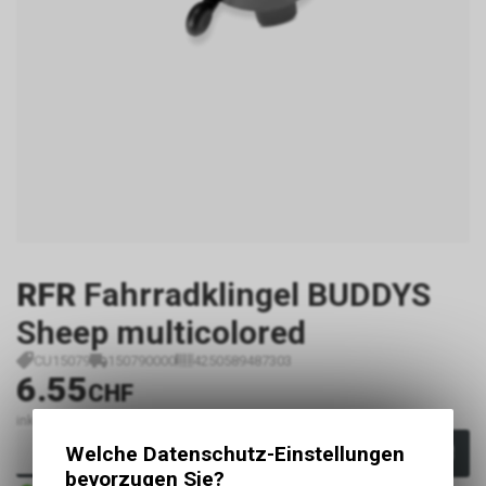
RFR
Fahrradklingel BUDDYS
Sheep multicolored
CU15079
150790000
4250589487303
6.55
CHF
inkl. MwSt., zzgl.
Versandkosten
Welche Datenschutz-Einstellungen
In den Warenkorb
bevorzugen Sie?
Sofort verfügbar