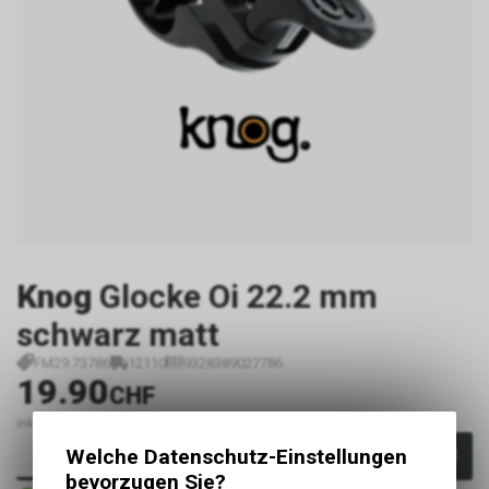
Knog
Glocke Oi 22.2 mm
schwarz matt
FM29.73786
12110
9328389027786
19.90
CHF
inkl. MwSt., zzgl.
Versandkosten
Welche Datenschutz-Einstellungen
In den Warenkorb
bevorzugen Sie?
Sofort verfügbar