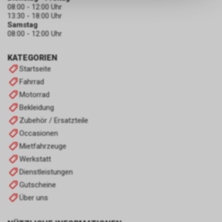
keinerlei Rückschlüsse auf Ihre
08:00 - 12:00 Uhr
persönlichen Informationen
13:30 - 18:00 Uhr
zulassen.
Samstag
08:00 - 12:00 Uhr
KATEGORIEN
Startseite
Fahrrad
Motorrad
Bekleidung
Zubehör / Ersatzteile
Occasionen
Mietfahrzeuge
Werkstatt
Dienstleistungen
Gutscheine
Über uns