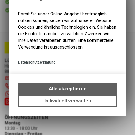
Versand
Sofort abholbar
Abholung Lüscher Motor- & Bike World
Damit Sie unser Online-Angebot bestmöglich
nutzen können, setzen wir auf unserer Website
Cookies und ähnliche Technologien ein. Sie haben
die Kontrolle darüber, zu welchen Zwecken wir
Ihre Daten verarbeiten dürfen. Eine kommerzielle
Verwendung ist ausgeschlossen.
Lüscher Motor- & Bike World
Datenschutzerklärung
Hauptstrasse 29a
8867 Niederurnen
Technische Funktionen
info
@
luscherag.ch
Wir erfassen und speichern
055 610 31 31
bestimmte Interaktionen und
Alle akzeptieren
Einstellungen auf Ihrem Gerät,
+41 55 6103131
um die grundlegenden
Individuell verwalten
Funktionen unseres Online-
Angebots, wie die Verwendung
ÖFFNUNGSZEITEN
des Warenkorbs, zu
Montag
ermöglichen. Bitte beachten Sie,
13:30 - 18:00 Uhr
dass die gespeicherten Daten
Dienstag - Freitag