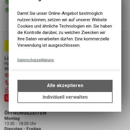
Versand
Sofort abholbar
Abholung Lüscher Motor- & Bike World
Damit Sie unser Online-Angebot bestmöglich
nutzen können, setzen wir auf unserer Website
Cookies und ähnliche Technologien ein. Sie haben
die Kontrolle darüber, zu welchen Zwecken wir
Ihre Daten verarbeiten dürfen. Eine kommerzielle
Verwendung ist ausgeschlossen.
Lüscher Motor- & Bike World
Datenschutzerklärung
Hauptstrasse 29a
8867 Niederurnen
Technische Funktionen
info
@
luscherag.ch
Wir erfassen und speichern
055 610 31 31
bestimmte Interaktionen und
Alle akzeptieren
Einstellungen auf Ihrem Gerät,
+41 55 6103131
um die grundlegenden
Individuell verwalten
Funktionen unseres Online-
Angebots, wie die Verwendung
ÖFFNUNGSZEITEN
des Warenkorbs, zu
Montag
ermöglichen. Bitte beachten Sie,
13:30 - 18:00 Uhr
dass die gespeicherten Daten
Dienstag - Freitag