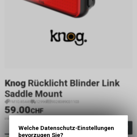
Knog
Rücklicht Blinder Link
Saddle Mount
FM10.85449
12996
9328389031103
59.00
CHF
inkl. MwSt., zzgl.
Versandkosten
Welche Datenschutz-Einstellungen
In den Warenkorb
bevorzugen Sie?
Sofort verfügbar