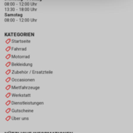
keinerlei Rückschlüsse auf Ihre
08:00 - 12:00 Uhr
persönlichen Informationen
13:30 - 18:00 Uhr
zulassen.
Samstag
08:00 - 12:00 Uhr
KATEGORIEN
Startseite
Fahrrad
Motorrad
Bekleidung
Zubehör / Ersatzteile
Occasionen
Mietfahrzeuge
Werkstatt
Dienstleistungen
Gutscheine
Über uns