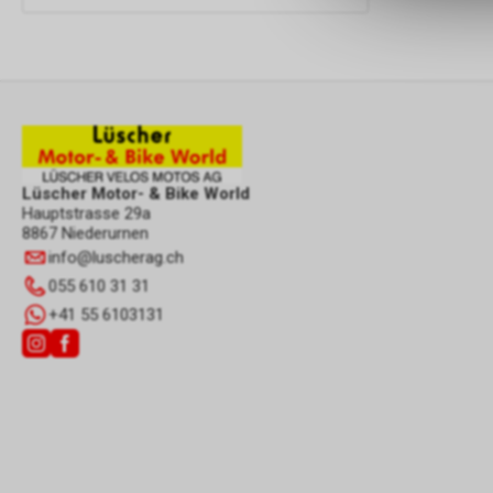
Lüscher Motor- & Bike World
Hauptstrasse 29a
8867 Niederurnen
info
@
luscherag.ch
055 610 31 31
+41 55 6103131