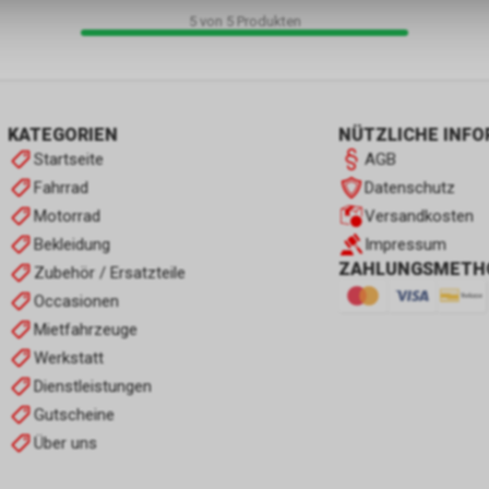
5
von
5
Produkten
KATEGORIEN
NÜTZLICHE INF
Startseite
AGB
Fahrrad
Datenschutz
Motorrad
Versandkosten
Bekleidung
Impressum
ZAHLUNGSMETH
Zubehör / Ersatzteile
Occasionen
Mietfahrzeuge
Werkstatt
Dienstleistungen
Gutscheine
Über uns