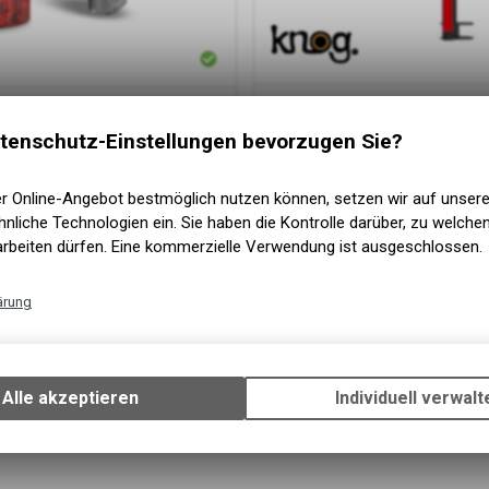
Knog
Lichtset Blinder 600 & Pl
tungsset PRO 60 FPILink black
tenschutz-Einstellungen bevorzugen Sie?
75.00
CHF
er Online-Angebot bestmöglich nutzen können, setzen wir auf unser
nliche Technologien ein. Sie haben die Kontrolle darüber, zu welch
arbeiten dürfen. Eine kommerzielle Verwendung ist ausgeschlossen.
ärung
Technische Funktionen
Wir erfassen und speichern bestimmte Interaktionen und Einstellun
Ihrem Gerät, um die grundlegenden Funktionen unseres Online-Angeb
Alle akzeptieren
Individuell verwalt
Verwendung des Warenkorbs, zu ermöglichen. Bitte beachten Sie, d
gespeicherten Daten keinerlei Rückschlüsse auf Ihre persönlichen I
zulassen.