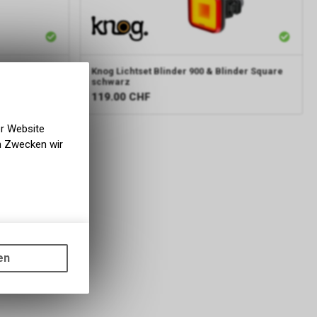
us schwarz
Knog
Lichtset Blinder 900 & Blinder Square
schwarz
119.00
CHF
er Website
en Zwecken wir
gen auf
ots, wie die
en
ass die
nformationen