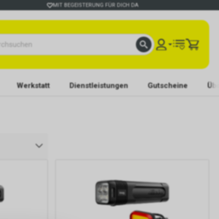
MIT BEGEISTERUNG FÜR DICH DA
Werkstatt
Dienstleistungen
Gutscheine
Übe