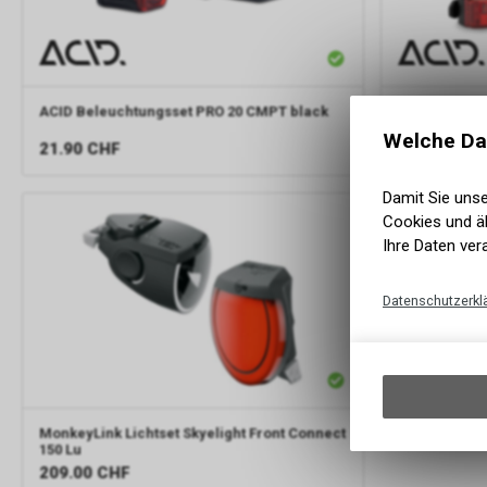
ACID
Beleuchtungsset PRO 20 CMPT black
ACID
Beleuch
Welche Da
21.90
CHF
54.90
CHF
Damit Sie uns
Cookies und äh
Ihre Daten ver
Datenschutzerkl
MonkeyLink Lichtset Skyelight Front Connect
150 Lu
209.00
CHF