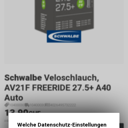
Schwalbe
Veloschlauch,
AV21F FREERIDE 27.5+ A40
Auto
10400030
10400030
4026495732222
13.90
CHF
inkl. MwSt., zzgl.
Versandkosten
Welche Datenschutz-Einstellungen