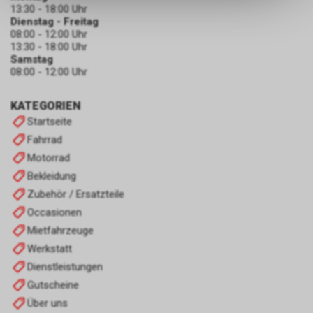
dass die gespeicherten Daten
13:30 - 18:00 Uhr
keinerlei Rückschlüsse auf Ihre
Dienstag - Freitag
persönlichen Informationen
08:00 - 12:00 Uhr
13:30 - 18:00 Uhr
zulassen.
Samstag
08:00 - 12:00 Uhr
KATEGORIEN
Startseite
Fahrrad
Motorrad
Bekleidung
Zubehör / Ersatzteile
Occasionen
Mietfahrzeuge
Werkstatt
Dienstleistungen
Gutscheine
Über uns