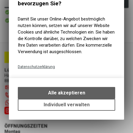
In den Warenkorb
bevorzugen Sie?
Sofort verfügbar
Versand
Sofort abholbar
Damit Sie unser Online-Angebot bestmöglich
Abholung Lüscher Motor- & Bike World
nutzen können, setzen wir auf unserer Website
Cookies und ähnliche Technologien ein. Sie haben
die Kontrolle darüber, zu welchen Zwecken wir
Ihre Daten verarbeiten dürfen. Eine kommerzielle
Verwendung ist ausgeschlossen.
Datenschutzerklärung
Lüscher Motor- & Bike World
Hauptstrasse 29a
Technische Funktionen
8867 Niederurnen
Wir erfassen und speichern
info
@
luscherag.ch
bestimmte Interaktionen und
Alle akzeptieren
055 610 31 31
Einstellungen auf Ihrem Gerät,
+41 55 6103131
um die grundlegenden
Individuell verwalten
Funktionen unseres Online-
Angebots, wie die Verwendung
des Warenkorbs, zu
ÖFFNUNGSZEITEN
ermöglichen. Bitte beachten Sie,
Montag