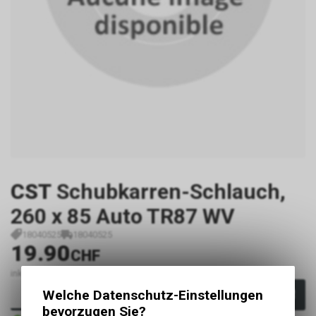
CST
Schubkarren-Schlauch,
260 x 85 Auto TR87 WV
18040525
18040525
19.90
CHF
inkl. MwSt., zzgl.
Versandkosten
Welche Datenschutz-Einstellungen
In den Warenkorb
bevorzugen Sie?
Sofort verfügbar