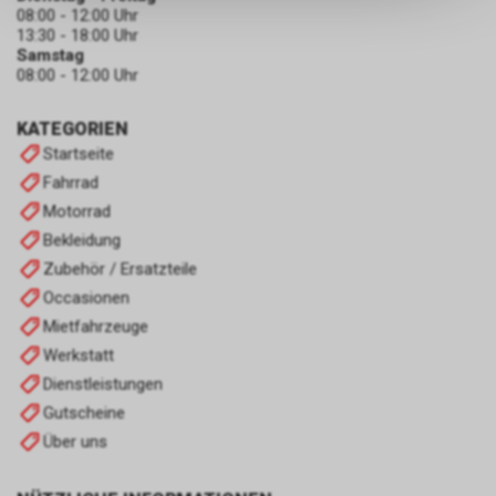
keinerlei Rückschlüsse auf Ihre
08:00 - 12:00 Uhr
persönlichen Informationen
13:30 - 18:00 Uhr
zulassen.
Samstag
08:00 - 12:00 Uhr
KATEGORIEN
Startseite
Fahrrad
Motorrad
Bekleidung
Zubehör / Ersatzteile
Occasionen
Mietfahrzeuge
Werkstatt
Dienstleistungen
Gutscheine
Über uns