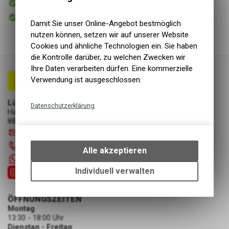
Versand
Sofort abholbar
Abholung Lüscher Motor- & Bike World
Damit Sie unser Online-Angebot bestmöglich
nutzen können, setzen wir auf unserer Website
Cookies und ähnliche Technologien ein. Sie haben
die Kontrolle darüber, zu welchen Zwecken wir
Ihre Daten verarbeiten dürfen. Eine kommerzielle
Verwendung ist ausgeschlossen.
Lüscher Motor- & Bike World
Datenschutzerklärung
Hauptstrasse 29a
8867 Niederurnen
Technische Funktionen
info
@
luscherag.ch
Wir erfassen und speichern
055 610 31 31
bestimmte Interaktionen und
Alle akzeptieren
Einstellungen auf Ihrem Gerät,
+41 55 6103131
um die grundlegenden
Individuell verwalten
Funktionen unseres Online-
Angebots, wie die Verwendung
ÖFFNUNGSZEITEN
des Warenkorbs, zu
Montag
ermöglichen. Bitte beachten Sie,
13:30 - 18:00 Uhr
dass die gespeicherten Daten
Dienstag - Freitag