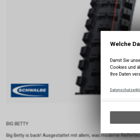
Welche Da
Damit Sie uns
Cookies und äh
Ihre Daten ver
Datenschutzerkl
BIG BETTY
Big Betty is back! Ausgestattet mit allem, was moderne Reifentec