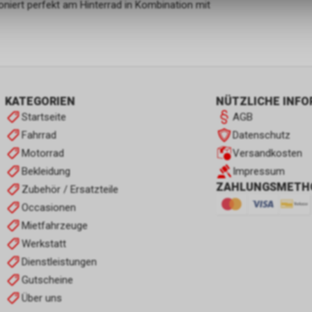
oniert perfekt am Hinterrad in Kombination mit
KATEGORIEN
NÜTZLICHE INF
Startseite
AGB
Fahrrad
Datenschutz
Motorrad
Versandkosten
Bekleidung
Impressum
ZAHLUNGSMETH
Zubehör / Ersatzteile
Occasionen
Mietfahrzeuge
Werkstatt
Dienstleistungen
Gutscheine
Über uns