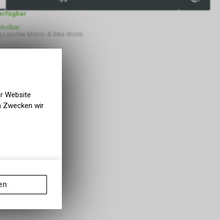
verfügbar
bholbar
 Lüscher Motor- & Bike World
er Website
en Zwecken wir
gen auf
ots, wie die
en
ass die
nformationen