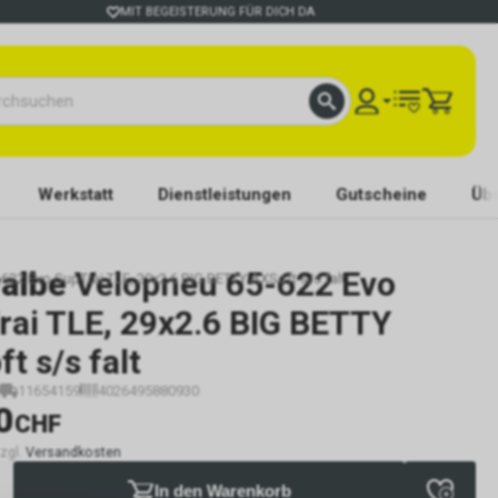
MIT BEGEISTERUNG FÜR DICH DA
Werkstatt
Dienstleistungen
Gutscheine
Übe
albe
Velopneu 65-622 Evo
22 Evo SupTrai TLE, 29x2.6 BIG BETTY AXSoft s/s falt
rai TLE, 29x2.6 BIG BETTY
t s/s falt
11654159
4026495880930
0
CHF
zzgl.
Versandkosten
In den Warenkorb