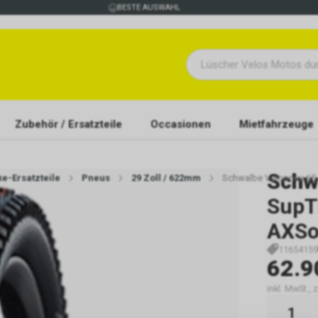
BESTE AUSWAHL
Zubehör / Ersatzteile
Occasionen
Mietfahrzeuge
Schw
ke-Ersatzteile
Pneus
29 Zoll / 622mm
Schwalbe Velopneu 65-6
SupT
AXSof
11654159
62.9
inkl. MwSt., 