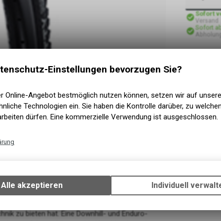
Sofort 
Versand
Sofort a
Abholung
tenschutz-Einstellungen bevorzugen Sie?
er Online-Angebot bestmöglich nutzen können, setzen wir auf unser
nliche Technologien ein. Sie haben die Kontrolle darüber, zu welch
arbeiten dürfen. Eine kommerzielle Verwendung ist ausgeschlossen.
ärung
Technische Funktionen
Wir erfassen und speichern bestimmte Interaktionen und Einstellun
Ihrem Gerät, um die grundlegenden Funktionen unseres Online-Angeb
Alle akzeptieren
Individuell verwalt
Verwendung des Warenkorbs, zu ermöglichen. Bitte beachten Sie, d
gespeicherten Daten keinerlei Rückschlüsse auf Ihre persönlichen I
zulassen.
hnik zu bieten hat. Eine Downhill- und Enduro-