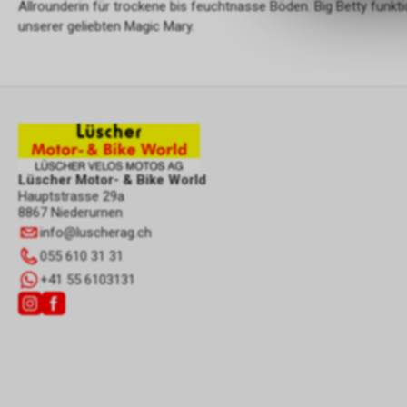
Allrounderin für trockene bis feuchtnasse Böden. Big Betty funkti
unserer geliebten Magic Mary.
Lüscher Motor- & Bike World
Hauptstrasse 29a
8867 Niederurnen
info
@
luscherag.ch
055 610 31 31
+41 55 6103131