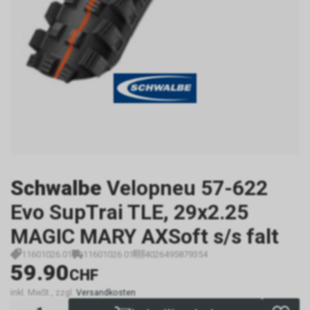
Schwalbe
Velopneu 57-622
Evo SupTrai TLE, 29x2.25
MAGIC MARY AXSoft s/s falt
11601026.01
11601026.01
4026495879354
59.90
CHF
inkl. MwSt., zzgl.
Versandkosten