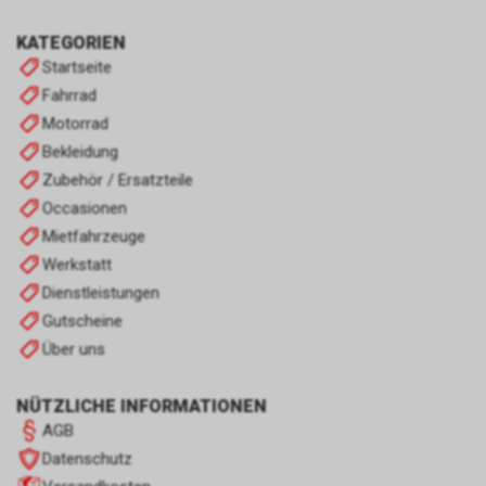
KATEGORIEN
Startseite
Fahrrad
Motorrad
Bekleidung
Zubehör / Ersatzteile
Occasionen
Mietfahrzeuge
Werkstatt
Dienstleistungen
Gutscheine
Über uns
NÜTZLICHE INFORMATIONEN
AGB
Datenschutz