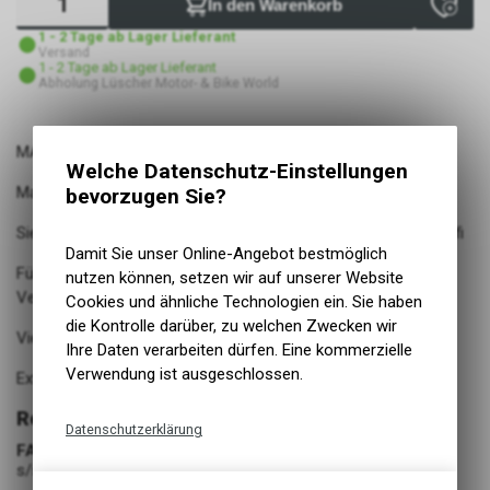
In den Warenkorb
1 - 2 Tage ab Lager Lieferant
Versand
1 - 2 Tage ab Lager Lieferant
Abholung Lüscher Motor- & Bike World
MAGIC MARY
Welche Datenschutz-Einstellungen
Mary hat magische Kräfte
bevorzugen Sie?
Sie ist der beliebteste Reifen bei den Downhill und Enduro Profi
Damit Sie unser Online-Angebot bestmöglich
Für den Ruhm im Wettkampf wählst du die Super Gravity
nutzen können, setzen wir auf unserer Website
Version
Cookies und ähnliche Technologien ein. Sie haben
die Kontrolle darüber, zu welchen Zwecken wir
Viel leichter als ein klassischer Downhill-Reifen
Ihre Daten verarbeiten dürfen. Eine kommerzielle
Verwendung ist ausgeschlossen.
Extrem seitenstabil und durchschlagsicher
Reifen Fahrrad
Datenschutzerklärung
FARBE
Technische Funktionen
s/s