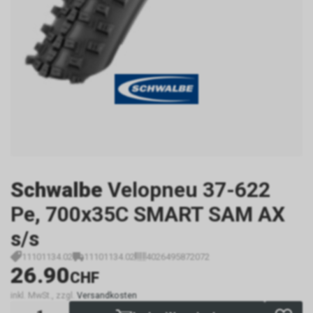
Schwalbe
Velopneu 37-622
Pe, 700x35C SMART SAM AX
s/s
11101134.02
11101134.02
4026495872072
26.90
CHF
inkl. MwSt., zzgl.
Versandkosten