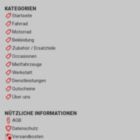
KATEGORIEN
Startseite
Fahrrad
Motorrad
Bekleidung
Zubehör / Ersatzteile
Occasionen
Mietfahrzeuge
Werkstatt
Dienstleistungen
Gutscheine
Über uns
NÜTZLICHE INFORMATIONEN
AGB
Datenschutz
Versandkosten