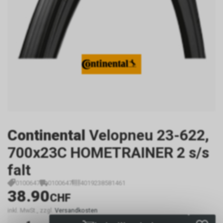
Continental
Velopneu 23-622,
700x23C HOMETRAINER 2 s/s
falt
0100647
0100647
4019238581461
38.90
CHF
inkl. MwSt., zzgl.
Versandkosten