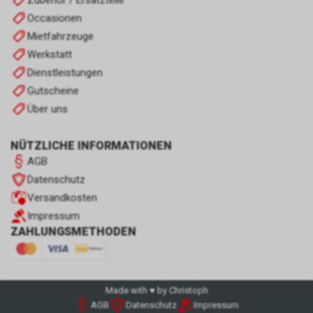
Zubehör / Ersatzteile
Occasionen
Mietfahrzeuge
Werkstatt
Dienstleistungen
Gutscheine
Über uns
NÜTZLICHE INFORMATIONEN
AGB
Datenschutz
Versandkosten
Impressum
ZAHLUNGSMETHODEN
Made with ♥ by Christoph
AGB
Datenschutz
Impressum