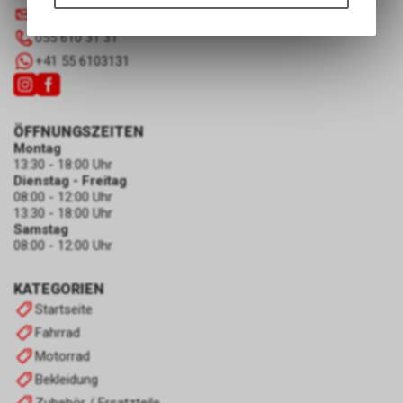
Funktionen unseres Online-
info
@
luscherag.ch
Angebots, wie die Verwendung
055 610 31 31
des Warenkorbs, zu
+41 55 6103131
ermöglichen. Bitte beachten Sie,
dass die gespeicherten Daten
keinerlei Rückschlüsse auf Ihre
persönlichen Informationen
ÖFFNUNGSZEITEN
zulassen.
Montag
13:30 - 18:00 Uhr
Dienstag - Freitag
08:00 - 12:00 Uhr
13:30 - 18:00 Uhr
Samstag
08:00 - 12:00 Uhr
KATEGORIEN
Startseite
Fahrrad
Motorrad
Bekleidung