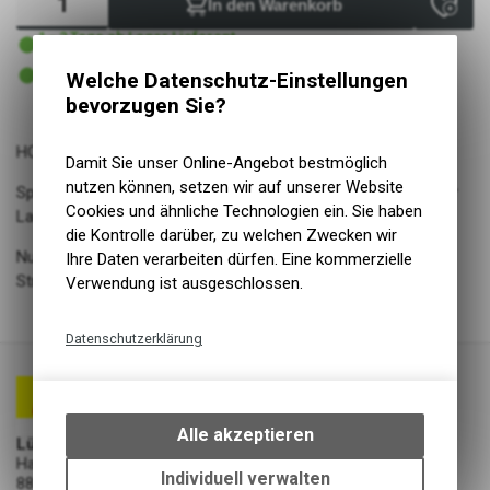
In den Warenkorb
1 - 2 Tage ab Lager Lieferant
Versand
1 - 2 Tage ab Lager Lieferant
Welche Datenschutz-Einstellungen
Abholung Lüscher Motor- & Bike World
bevorzugen Sie?
HOMETRAINER II
Damit Sie unser Online-Angebot bestmöglich
nutzen können, setzen wir auf unserer Website
Spezielle kalt-laufende Gummimischung, den Belastungen der
Cookies und ähnliche Technologien ein. Sie haben
Lauf- und Bremsrollen angepasst
die Kontrolle darüber, zu welchen Zwecken wir
Nur für Rollentraining konzipiert: Nicht für den Einsatz auf der
Ihre Daten verarbeiten dürfen. Eine kommerzielle
Strasse!
Verwendung ist ausgeschlossen.
Datenschutzerklärung
Technische Funktionen
Wir erfassen und speichern
bestimmte Interaktionen und
Alle akzeptieren
Lüscher Motor- & Bike World
Einstellungen auf Ihrem Gerät,
Hauptstrasse 29a
um die grundlegenden
Individuell verwalten
8867 Niederurnen