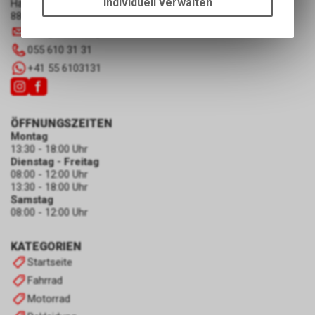
Individuell verwalten
Hauptstrasse 29a
Funktionen unseres Online-
8867 Niederurnen
Angebots, wie die Verwendung
info
@
luscherag.ch
des Warenkorbs, zu
055 610 31 31
ermöglichen. Bitte beachten Sie,
+41 55 6103131
dass die gespeicherten Daten
keinerlei Rückschlüsse auf Ihre
persönlichen Informationen
zulassen.
ÖFFNUNGSZEITEN
Montag
13:30 - 18:00 Uhr
Dienstag - Freitag
08:00 - 12:00 Uhr
13:30 - 18:00 Uhr
Samstag
08:00 - 12:00 Uhr
KATEGORIEN
Startseite
Fahrrad
Motorrad