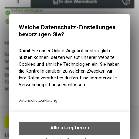
In den Warenkorb
Sofort verfügbar
Versand
Sofort abholbar
Abholung Lüscher Motor- & Bike World
Welche Datenschutz-Einstellungen
bevorzugen Sie?
NOBBY NIC
Damit Sie unser Online-Angebot bestmöglich
Der Allrounder, der in jeder Situation funktioniert, egal was das
nutzen können, setzen wir auf unserer Website
Wetter bringt, egal in welchem Gelände. Und das bei
Cookies und ähnliche Technologien ein. Sie haben
vergleichsweise geringem Gewicht! Grösstmögliches
die Kontrolle darüber, zu welchen Zwecken wir
Einsatzspektrum: für Tour und All Mountain, für schwierige
Ihre Daten verarbeiten dürfen. Eine kommerzielle
Cross-Country Strecken genauso wie für technisch
Verwendung ist ausgeschlossen.
anspruchsvolle Enduro-Trails.
Datenschutzerklärung
Technische Funktionen
Wir erfassen und speichern
bestimmte Interaktionen und
Alle akzeptieren
Einstellungen auf Ihrem Gerät,
Lüscher Motor- & Bike World
um die grundlegenden