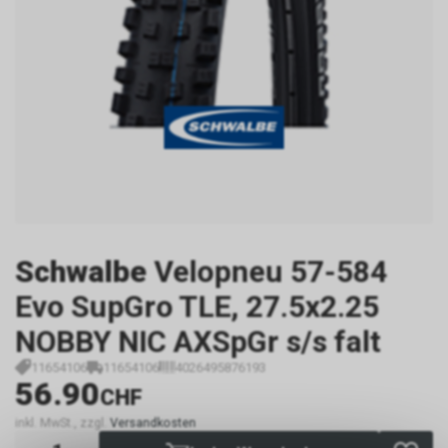
Schwalbe
Velopneu 57-584
Evo SupGro TLE, 27.5x2.25
NOBBY NIC AXSpGr s/s falt
11654106
11654106
4026495876193
56.90
CHF
inkl. MwSt., zzgl.
Versandkosten