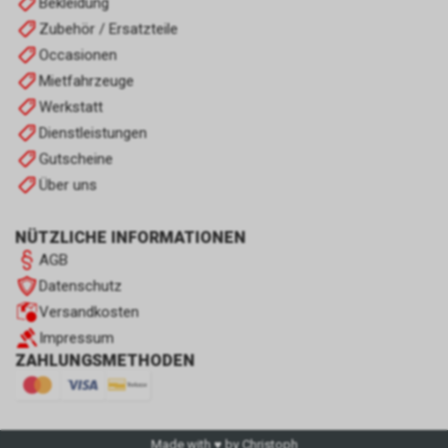
Bekleidung
Zubehör / Ersatzteile
Occasionen
Mietfahrzeuge
Werkstatt
Dienstleistungen
Gutscheine
Über uns
NÜTZLICHE INFORMATIONEN
AGB
Datenschutz
Versandkosten
Impressum
ZAHLUNGSMETHODEN
Made with ♥ by Christoph