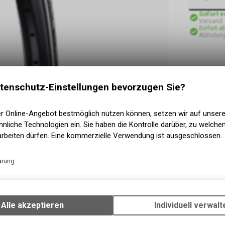
Sofort 
Versand
Sofort a
Abholung
tenschutz-Einstellungen bevorzugen Sie?
er Online-Angebot bestmöglich nutzen können, setzen wir auf unser
nliche Technologien ein. Sie haben die Kontrolle darüber, zu welch
arbeiten dürfen. Eine kommerzielle Verwendung ist ausgeschlossen.
ärung
Technische Funktionen
Wir erfassen und speichern bestimmte Interaktionen und Einstellun
Ihrem Gerät, um die grundlegenden Funktionen unseres Online-Angeb
Alle akzeptieren
Individuell verwalt
Verwendung des Warenkorbs, zu ermöglichen. Bitte beachten Sie, d
gespeicherten Daten keinerlei Rückschlüsse auf Ihre persönlichen I