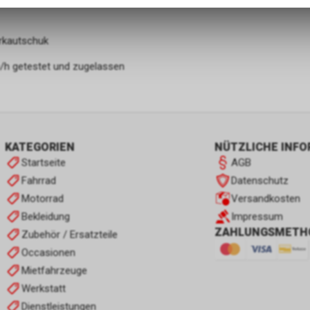
zulassen.
rkautschuk
m/h getestet und zugelassen
KATEGORIEN
NÜTZLICHE INF
Startseite
AGB
Fahrrad
Datenschutz
Motorrad
Versandkosten
Bekleidung
Impressum
ZAHLUNGSMETH
Zubehör / Ersatzteile
Occasionen
Mietfahrzeuge
Werkstatt
Dienstleistungen