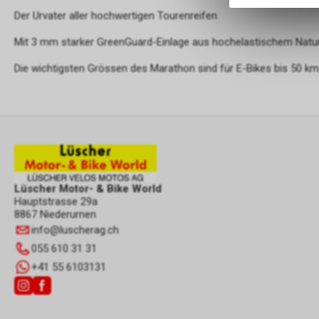
Der Urvater aller hochwertigen Tourenreifen
Mit 3 mm starker GreenGuard-Einlage aus hochelastischem Natu
Die wichtigsten Grössen des Marathon sind für E-Bikes bis 50 k
Lüscher Motor- & Bike World
Hauptstrasse 29a
8867 Niederurnen
info
@
luscherag.ch
055 610 31 31
+41 55 6103131