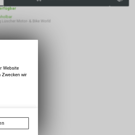
verfügbar
bholbar
 Lüscher Motor- & Bike World
er Website
en Zwecken wir
gen auf
ots, wie die
en
ass die
nformationen