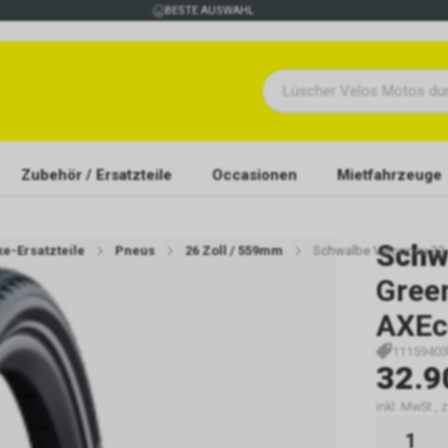
BESTE AUSWAHL
Zubehör / Ersatzteile
Occasionen
Mietfahrzeuge
Schw
ke-Ersatzteile
Pneus
26 Zoll / 559mm
Schwalbe Velopneu 32-
Gree
AXEco
11159403
32.9
inkl. MwSt., 