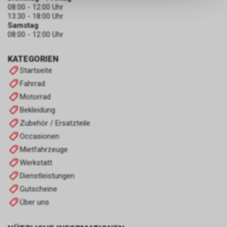
keinerlei Rückschlüsse auf Ihre
08:00 - 12:00 Uhr
persönlichen Informationen
13:30 - 18:00 Uhr
zulassen.
Samstag
08:00 - 12:00 Uhr
KATEGORIEN
Startseite
Fahrrad
Motorrad
Bekleidung
Zubehör / Ersatzteile
Occasionen
Mietfahrzeuge
Werkstatt
Dienstleistungen
Gutscheine
Über uns