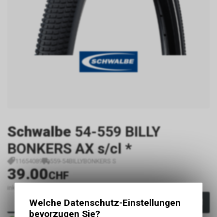
Schwalbe
54-559 BILLY
BONKERS AX s/cl *
11654089
559-54BILLYBONKERS S
39.00
CHF
inkl. MwSt., zzgl.
Versandkosten
Welche Datenschutz-Einstellungen
In den Warenkorb
bevorzugen Sie?
Sofort verfügbar