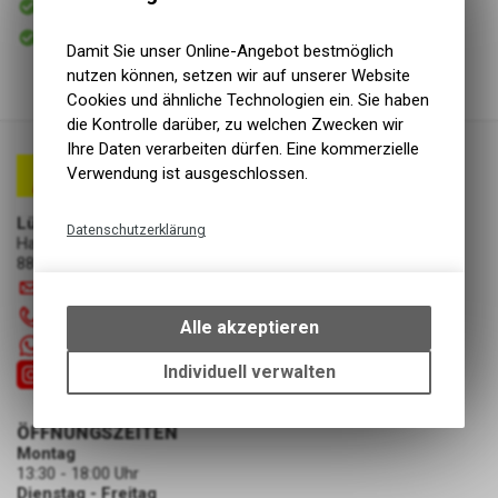
Versand
Sofort abholbar
Abholung Lüscher Motor- & Bike World
Damit Sie unser Online-Angebot bestmöglich
nutzen können, setzen wir auf unserer Website
Cookies und ähnliche Technologien ein. Sie haben
die Kontrolle darüber, zu welchen Zwecken wir
Ihre Daten verarbeiten dürfen. Eine kommerzielle
Verwendung ist ausgeschlossen.
Lüscher Motor- & Bike World
Datenschutzerklärung
Hauptstrasse 29a
8867 Niederurnen
Technische Funktionen
info
@
luscherag.ch
Wir erfassen und speichern
055 610 31 31
bestimmte Interaktionen und
Alle akzeptieren
Einstellungen auf Ihrem Gerät,
+41 55 6103131
um die grundlegenden
Individuell verwalten
Funktionen unseres Online-
Angebots, wie die Verwendung
ÖFFNUNGSZEITEN
des Warenkorbs, zu
Montag
ermöglichen. Bitte beachten Sie,
13:30 - 18:00 Uhr
dass die gespeicherten Daten
Dienstag - Freitag