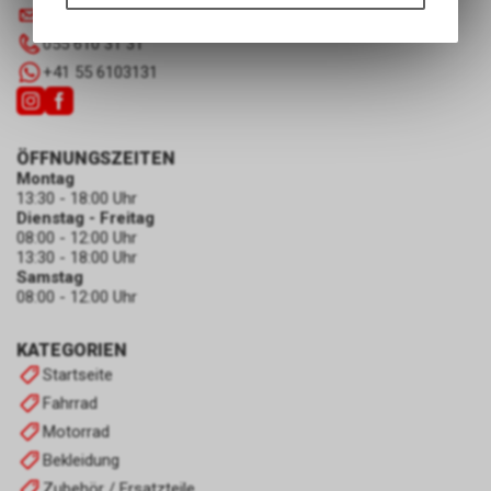
Funktionen unseres Online-
info
@
luscherag.ch
Angebots, wie die Verwendung
055 610 31 31
des Warenkorbs, zu
+41 55 6103131
ermöglichen. Bitte beachten Sie,
dass die gespeicherten Daten
keinerlei Rückschlüsse auf Ihre
persönlichen Informationen
ÖFFNUNGSZEITEN
zulassen.
Montag
13:30 - 18:00 Uhr
Dienstag - Freitag
08:00 - 12:00 Uhr
13:30 - 18:00 Uhr
Samstag
08:00 - 12:00 Uhr
KATEGORIEN
Startseite
Fahrrad
Motorrad
Bekleidung
Zubehör / Ersatzteile