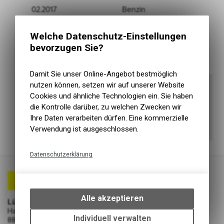
Welche Datenschutz-Einstellungen
bevorzugen Sie?
Damit Sie unser Online-Angebot bestmöglich
nutzen können, setzen wir auf unserer Website
Cookies und ähnliche Technologien ein. Sie haben
die Kontrolle darüber, zu welchen Zwecken wir
Ihre Daten verarbeiten dürfen. Eine kommerzielle
Verwendung ist ausgeschlossen.
Datenschutzerklärung
Technische Funktionen
Wir erfassen und speichern
bestimmte Interaktionen und
Alle akzeptieren
Lüscher Motor- & Bike World
Einstellungen auf Ihrem Gerät,
Hauptstrasse 29a
um die grundlegenden
Individuell verwalten
8867 Niederurnen