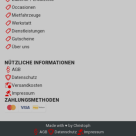
Occasionen
Mietfahrzeuge
Werkstatt
Dienstleistungen
Gutscheine
Über uns
NÜTZLICHE INFORMATIONEN
AGB
Datenschutz
Versandkosten
Impressum
ZAHLUNGSMETHODEN
Made with ♥ by Christoph
AGB
Datenschutz
Impressum