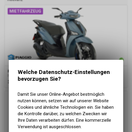
MIETFAHRZEUG
Welche Datenschutz-Einstellungen
Piaggio
Liberty 125 ABS
h.blau matt (blu ardesia opaco)
bevorzugen Sie?
3'095.00
CHF
Damit Sie unser Online-Angebot bestmöglich
nutzen können, setzen wir auf unserer Website
Cookies und ähnliche Technologien ein. Sie haben
die Kontrolle darüber, zu welchen Zwecken wir
Ihre Daten verarbeiten dürfen. Eine kommerzielle
Verwendung ist ausgeschlossen.