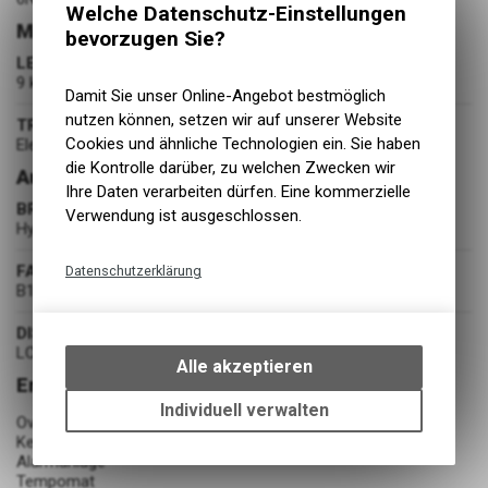
Welche Datenschutz-Einstellungen
Motor
bevorzugen Sie?
LEISTUNG
9 kW
Damit Sie unser Online-Angebot bestmöglich
nutzen können, setzen wir auf unserer Website
TREIBSTOFF
Cookies und ähnliche Technologien ein. Sie haben
Elektro
die Kontrolle darüber, zu welchen Zwecken wir
Ausstattung
Ihre Daten verarbeiten dürfen. Eine kommerzielle
BREMSEN
Verwendung ist ausgeschlossen.
Hydraulische Scheibenbremse mit ABS
FAHRZEUGBATTERIE
Datenschutzerklärung
B1910531/B1910359 (2x 72V 28Ah 2016Wh)
Technische Funktionen
DISPLAY
Wir erfassen und speichern
LCD-Farbdisplay mit NIU Cown Drehschalter
bestimmte Interaktionen und
Alle akzeptieren
Einstellungen auf Ihrem Gerät,
Erweiterte Beschreibung
um die grundlegenden
Individuell verwalten
Over-the Air-Updates
Funktionen unseres Online-
Keyless Start & Öffnen des Sitzes
Angebots, wie die Verwendung
Alarmanlage
des Warenkorbs, zu
Tempomat