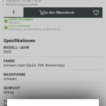
Transport / 13.20A / VEGB
Ablieferungspauschale
In den Warenkorb
Sofort verfügbar
Versand
Sofort abholbar
Abholung Lüscher Motor- & Bike World
Spezifikationen
MODELL-JAHR
2025
FARBE
schwarz matt (Sp.Ed. 10th Anniversary)
BASISFARBE
schwarz
GEWICHT
204 kg
TYPENSCHEINNUMMER
6NA329