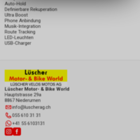
ermöglichen. Bitte beachten Sie,
Auto-Hold
dass die gespeicherten Daten
Definierbare Rekuperation
Ultra Boost
keinerlei Rückschlüsse auf Ihre
Phone Anbindung
persönlichen Informationen
Musik-Integration
zulassen.
Route Tracking
LED-Leuchten
USB-Charger
Lüscher Motor- & Bike World
Hauptstrasse 29a
8867 Niederurnen
info
@
luscherag.ch
055 610 31 31
+41 55 6103131