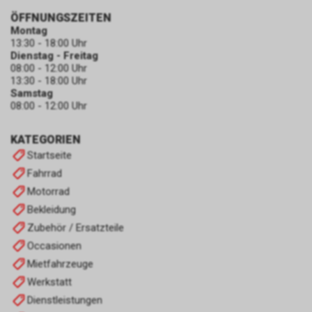
ÖFFNUNGSZEITEN
Montag
13:30 - 18:00 Uhr
Dienstag - Freitag
08:00 - 12:00 Uhr
13:30 - 18:00 Uhr
Samstag
08:00 - 12:00 Uhr
KATEGORIEN
Startseite
Fahrrad
Motorrad
Bekleidung
Zubehör / Ersatzteile
Occasionen
Mietfahrzeuge
Werkstatt
Dienstleistungen