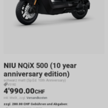
NIU
NQiX 500 (10 year
anniversary edition)
schwarz matt (Sp.Ed. 10th Anniversary)
V5182
4'990.00
CHF
inkl. MwSt., zzgl.
Versandkosten
zzgl.
280.00 CHF
Gebühren und Abgaben: