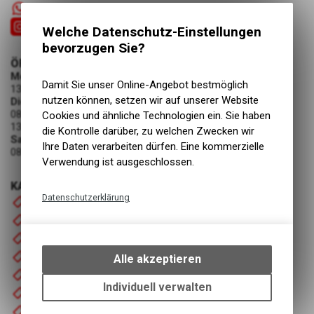
+41 55 6103131
Welche Datenschutz-Einstellungen
bevorzugen Sie?
ÖFFNUNGSZEITEN
Montag
Damit Sie unser Online-Angebot bestmöglich
13:30 - 18:00 Uhr
nutzen können, setzen wir auf unserer Website
Dienstag - Freitag
08:00 - 12:00 Uhr
Cookies und ähnliche Technologien ein. Sie haben
13:30 - 18:00 Uhr
die Kontrolle darüber, zu welchen Zwecken wir
Samstag
Ihre Daten verarbeiten dürfen. Eine kommerzielle
08:00 - 12:00 Uhr
Verwendung ist ausgeschlossen.
KATEGORIEN
Datenschutzerklärung
Startseite
Fahrrad
Technische Funktionen
Motorrad
Wir erfassen und speichern
bestimmte Interaktionen und
Bekleidung
Alle akzeptieren
Einstellungen auf Ihrem Gerät,
Zubehör / Ersatzteile
um die grundlegenden
Individuell verwalten
Occasionen
Funktionen unseres Online-
Mietfahrzeuge
Angebots, wie die Verwendung