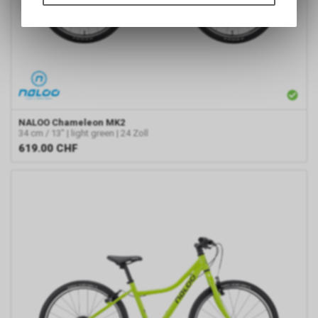
Funktionen unseres Online-
Angebots, wie die Verwendung
des Warenkorbs, zu
ermöglichen. Bitte beachten Sie,
dass die gespeicherten Daten
keinerlei Rückschlüsse auf Ihre
persönlichen Informationen
zulassen.
NALOO
Chameleon MK2
34 cm / 13" | light green | 24 Zoll
619.00
CHF