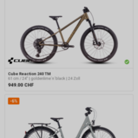
Cube
Reaction 240 TM
61 cm / 24" | goldenlime´n´black | 24 Zoll
949.00
CHF
-6%