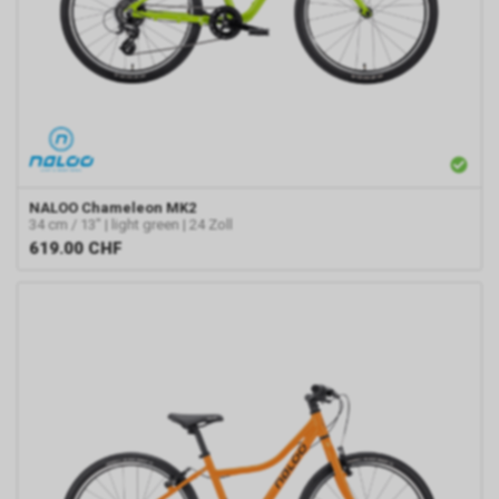
NALOO
Chameleon MK2
34 cm / 13" | light green | 24 Zoll
619.00
CHF