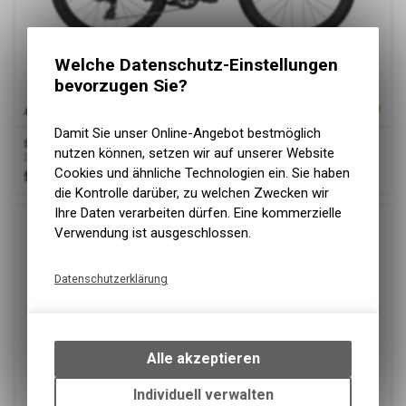
Welche Datenschutz-Einstellungen
bevorzugen Sie?
Damit Sie unser Online-Angebot bestmöglich
Scott
Scale 400
nutzen können, setzen wir auf unserer Website
31 cm / 12" | spring green | 24 Zoll
Cookies und ähnliche Technologien ein. Sie haben
549.00
CHF
die Kontrolle darüber, zu welchen Zwecken wir
Ihre Daten verarbeiten dürfen. Eine kommerzielle
Verwendung ist ausgeschlossen.
Datenschutzerklärung
Technische Funktionen
Wir erfassen und speichern
bestimmte Interaktionen und
Alle akzeptieren
Einstellungen auf Ihrem Gerät,
um die grundlegenden
Individuell verwalten