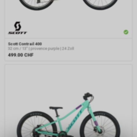
Scott
Contrail 400
32 cm / 13" | provence purple | 24 Zoll
499.00
CHF