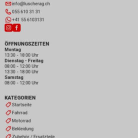
info
@
luscherag.ch
055 610 31 31
+41 55 6103131
ÖFFNUNGSZEITEN
Montag
13:30 - 18:00 Uhr
Dienstag - Freitag
08:00 - 12:00 Uhr
13:30 - 18:00 Uhr
Samstag
08:00 - 12:00 Uhr
KATEGORIEN
Startseite
Fahrrad
Motorrad
Bekleidung
Zubehör / Ersatzteile