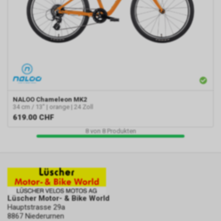
NALOO
Chameleon MK2
34 cm / 13" | orange | 24 Zoll
619.00
CHF
8
von
8
Produkten
Lüscher Motor- & Bike World
Hauptstrasse 29a
8867 Niederurnen