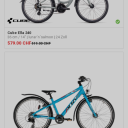
Cube
Ella 240
36 cm / 14" | lunar´n´salmon | 24 Zoll
579.00
CHF
619.00
CHF