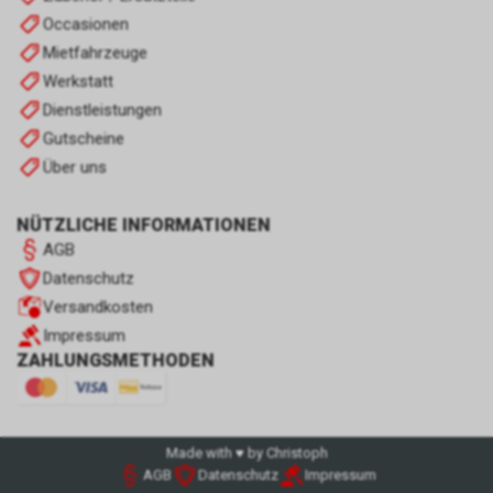
Occasionen
Mietfahrzeuge
Werkstatt
Dienstleistungen
Gutscheine
Über uns
NÜTZLICHE INFORMATIONEN
AGB
Datenschutz
Versandkosten
Impressum
ZAHLUNGSMETHODEN
Made with ♥ by Christoph
AGB
Datenschutz
Impressum