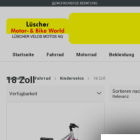
FACHKUNDIGE BERATUNG
Startseite
Fahrrad
Motorrad
Bekleidung
18 Zoll
Startseite
Fahrrad
Kindervelos
18 Zoll
Sortieren na
Verfügbarkeit
Relevanz