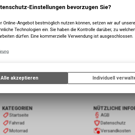
tenschutz-Einstellungen bevorzugen Sie?
er Online-Angebot bestmöglich nutzen können, setzen wir auf unser
nliche Technologien ein. Sie haben die Kontrolle darüber, zu welch
arbeiten dürfen. Eine kommerzielle Verwendung ist ausgeschlossen.
ärung
Technische Funktionen
Wir erfassen und speichern bestimmte Interaktionen und Einstellun
Ihrem Gerät, um die grundlegenden Funktionen unseres Online-Angeb
1
von
1
Produkten
Alle akzeptieren
Individuell verwalt
Verwendung des Warenkorbs, zu ermöglichen. Bitte beachten Sie, d
gespeicherten Daten keinerlei Rückschlüsse auf Ihre persönlichen I
zulassen.
KATEGORIEN
NÜTZLICHE INF
Startseite
AGB
Fahrrad
Datenschutz
Motorrad
Versandkosten