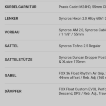
KURBELGARNITUR
Praxis Cadet M24HD, 55mm C
LENKER
Syncros Hixon 2.0 Alloy 6061
Syncros AM 2.0, Syncros Cable
VORBAU
/ 1 1/8" / 55mm
SATTEL
Syncros Tofino 2.5 Regular
Syncros Duncan Dropper Post
SATTELSTÜTZE
& XLsize 170mm
FOX 36 Float Rhythm Air Grip,
GABEL
44mm offset / Reb. Adj. (160
FOX Float Custom EVOL Perfo
DÄMPFER
Descend, DPS / Reb. Adj., Tra