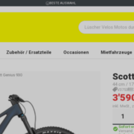
BESTE AUSWAHL
Zubehör / Ersatzteile
Occasionen
Mietfahrzeuge
Scot
tt Genius 930
44 cm / 17"
V3753
3'59
inkl. MwSt., 
Sofort 
Versand