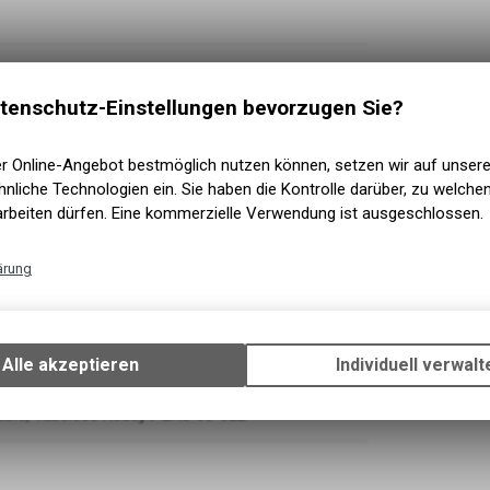
tenschutz-Einstellungen bevorzugen Sie?
er Online-Angebot bestmöglich nutzen können, setzen wir auf unser
nliche Technologien ein. Sie haben die Kontrolle darüber, zu welch
arbeiten dürfen. Eine kommerzielle Verwendung ist ausgeschlossen.
ärung
Technische Funktionen
hadow Plus / 12 Speed
Wir erfassen und speichern bestimmte Interaktionen und Einstellun
Ihrem Gerät, um die grundlegenden Funktionen unseres Online-Angeb
180
Alle akzeptieren
Individuell verwalt
Verwendung des Warenkorbs, zu ermöglichen. Bitte beachten Sie, d
gespeicherten Daten keinerlei Rückschlüsse auf Ihre persönlichen I
able, Tubeless Ready / EXO 66-622
zulassen.