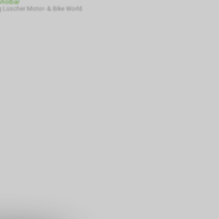
bholbar
 Lüscher Motor- & Bike World