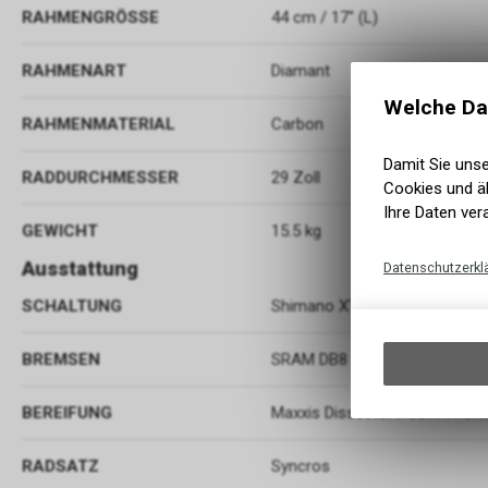
RAHMENGRÖSSE
44 cm / 17" (L)
RAHMENART
Diamant
Welche Da
RAHMENMATERIAL
Carbon
Damit Sie uns
RADDURCHMESSER
29 Zoll
Cookies und äh
Ihre Daten ver
GEWICHT
15.5 kg
Ausstattung
Datenschutzerkl
SCHALTUNG
Shimano XT RD-M8100 SGS, S
BREMSEN
SRAM DB8 4 Piston Disc 200/
BEREIFUNG
Maxxis Dissector / 60TPI Fold
RADSATZ
Syncros