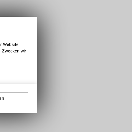
er Website
en Zwecken wir
gen auf
ots, wie die
en
ass die
nformationen