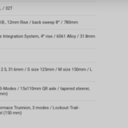
L / 32T
 D.B., 12mm Rise / back sweep 8° / 780mm
 Integration System, 4° rise / 6061 Alloy / 31.8mm
 2.5, 31.6mm / S size 125mm / M size 150mm / L
 3-Modes / 15x110mm QR axle / tapered steerer,
 mm)
rmace Trunnion, 3 modes / Lockout-Trail-
vel (150 mm)