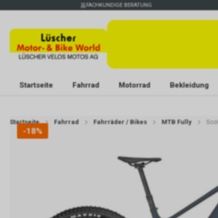
FACHKUNDIGE BERATUNG
Startseite
Fahrrad
Motorrad
Bekleidung
Startseite
Fahrrad
Fahrräder / Bikes
MTB Fully
Sco
-18%