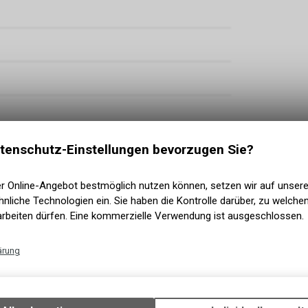
tenschutz-Einstellungen bevorzugen Sie?
er Online-Angebot bestmöglich nutzen können, setzen wir auf unser
nliche Technologien ein. Sie haben die Kontrolle darüber, zu welch
arbeiten dürfen. Eine kommerzielle Verwendung ist ausgeschlossen.
ärung
2-Piston, Hydr. Disc Brake (180/180)
Technische Funktionen
Wir erfassen und speichern bestimmte Interaktionen und Einstellun
ess Ready, 2.35
Ihrem Gerät, um die grundlegenden Funktionen unseres Online-Angeb