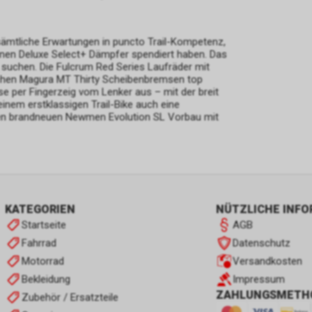
t sämtliche Erwartungen in puncto Trail-Kompetenz,
inen Deluxe Select+ Dämpfer spendiert haben. Das
n suchen. Die Fulcrum Red Series Laufräder mit
ischen Magura MT Thirty Scheibenbremsen top
e per Fingerzeig vom Lenker aus – mit der breit
inem erstklassigen Trail-Bike auch eine
inen brandneuen Newmen Evolution SL Vorbau mit
KATEGORIEN
NÜTZLICHE INF
Startseite
AGB
Fahrrad
Datenschutz
Motorrad
Versandkosten
Bekleidung
Impressum
ZAHLUNGSMETH
Zubehör / Ersatzteile