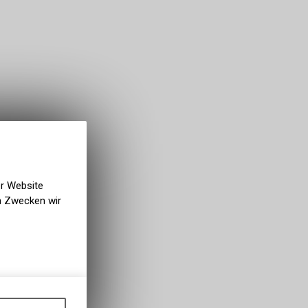
er Website
en Zwecken wir
gen auf
ots, wie die