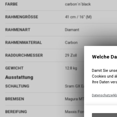
FARBE
carbon´n´black
RAHMENGRÖSSE
41 cm / 16" (M)
RAHMENART
Diamant
RAHMENMATERIAL
Carbon
RADDURCHMESSER
29 Zoll
Welche Da
GEWICHT
12.8 kg
Damit Sie uns
Cookies und äh
Ausstattung
Ihre Daten ver
SCHALTUNG
Sram GX Eagle™, 12-Speed
Datenschutzerkl
BREMSEN
Magura MT Thirty, Front/Rear 
BEREIFUNG
Maxxis Forekaster, EXO, Tubel