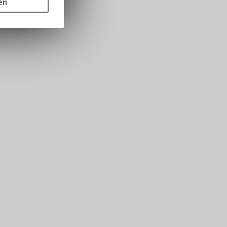
en
ass die
nformationen