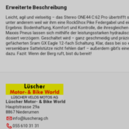
Erweiterte Beschreibung
Leicht, agil und vielseitig – das Stereo ONE44 C:62 Pro übertriff
unter anderem weil wir ihm eine RockShox Pike Federgabel und e
Ergebnis: Bodenhaftung, Komfort und Kontrolle, die ihresgleiche
Maxxis Pneus lassen sich mithilfe der leistungsstarken hydraul
dosiert verzögern. Geschaltet wird – ganz geschmeidig und präzis
gefächerten Sram GX Eagle 12-fach Schaltung. Klar, dass bei so e
versenkbare Sattelstütze nicht fehlen darf – außerdem gibt's e
dazu. Fazit: Wenn der Berg ruft, bist du bereit!
Lüscher Motor- & Bike World
Hauptstrasse 29a
8867 Niederurnen
info
@
luscherag.ch
055 610 31 31