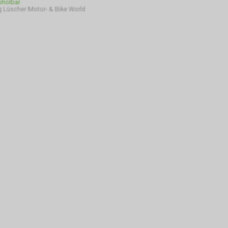
bholbar
 Lüscher Motor- & Bike World