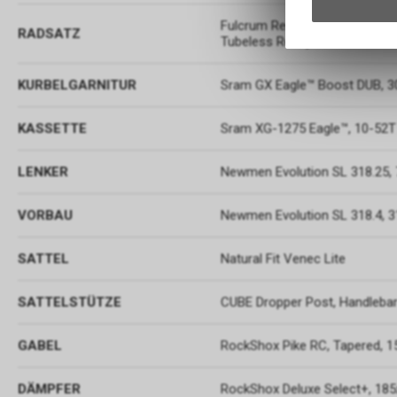
Fulcrum Red Fire 55 (27.5) /
RADSATZ
Tubeless Ready
KURBELGARNITUR
Sram GX Eagle™ Boost DUB, 3
KASSETTE
Sram XG-1275 Eagle™, 10-52T
LENKER
Newmen Evolution SL 318.25
VORBAU
Newmen Evolution SL 318.4,
SATTEL
Natural Fit Venec Lite
SATTELSTÜTZE
CUBE Dropper Post, Handlebar 
GABEL
RockShox Pike RC, Tapered,
DÄMPFER
RockShox Deluxe Select+, 18