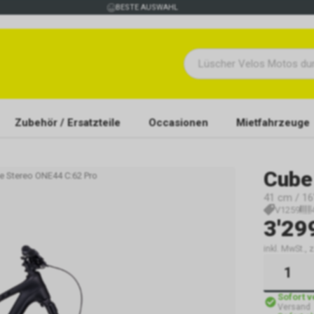
BESTE AUSWAHL
Zubehör / Ersatzteile
Occasionen
Mietfahrzeuge
Cube
e Stereo ONE44 C:62 Pro
41 cm / 16"
V1259
3'29
inkl. MwSt., 
Sofort 
Versand