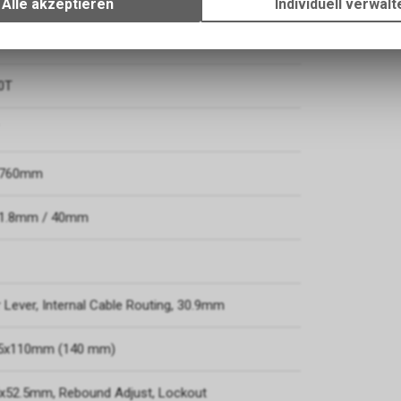
Alle akzeptieren
Individuell verwalt
Verwendung des Warenkorbs, zu ermöglichen. Bitte beachten Sie, d
 Red Metal 500 (29"), 15x110mm/12x148mm,
gespeicherten Daten keinerlei Rückschlüsse auf Ihre persönlichen I
zulassen.
0T
, 760mm
 31.8mm / 40mm
Lever, Internal Cable Routing, 30.9mm
 15x110mm (140 mm)
5x52.5mm, Rebound Adjust, Lockout