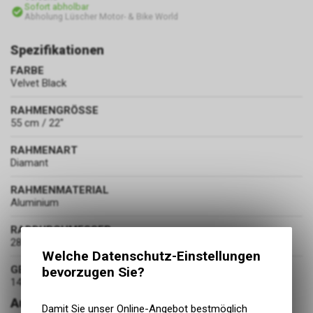
Sofort abholbar
Abholung Lüscher Motor- & Bike World
Spezifikationen
FARBE
Velvet Black
RAHMENGRÖSSE
55 cm / 22"
RAHMENART
Diamant
RAHMENMATERIAL
Aluminium
RADDURCHMESSER
28 Zoll
Welche Datenschutz-Einstellungen
GEWICHT
bevorzugen Sie?
14.6 kg
Ausstattung
Damit Sie unser Online-Angebot bestmöglich