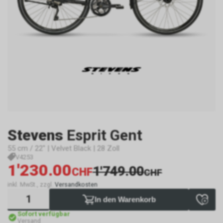
Stevens
Esprit Gent
55 cm / 22" | Velvet Black | 28 Zoll
V4253
1'230.00
1'749.00
CHF
CHF
inkl. MwSt., zzgl.
Versandkosten
In den Warenkorb
Sofort verfügbar
Versand