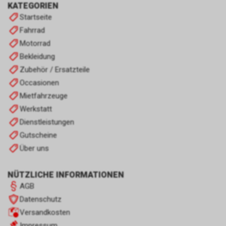
KATEGORIEN
Startseite
Fahrrad
Motorrad
Bekleidung
Zubehör / Ersatzteile
Occasionen
Mietfahrzeuge
Werkstatt
Dienstleistungen
Gutscheine
Über uns
NÜTZLICHE INFORMATIONEN
AGB
Datenschutz
Versandkosten
Impressum