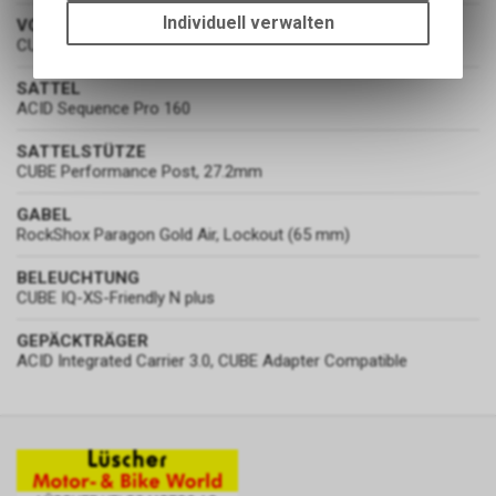
um die grundlegenden
Individuell verwalten
VORBAU
Funktionen unseres Online-
CUBE Performance Stem Pro, 31.8mm / 90mm
Angebots, wie die Verwendung
des Warenkorbs, zu
SATTEL
ACID Sequence Pro 160
ermöglichen. Bitte beachten Sie,
dass die gespeicherten Daten
SATTELSTÜTZE
keinerlei Rückschlüsse auf Ihre
CUBE Performance Post, 27.2mm
persönlichen Informationen
zulassen.
GABEL
RockShox Paragon Gold Air, Lockout (65 mm)
BELEUCHTUNG
CUBE IQ-XS-Friendly N plus
GEPÄCKTRÄGER
ACID Integrated Carrier 3.0, CUBE Adapter Compatible