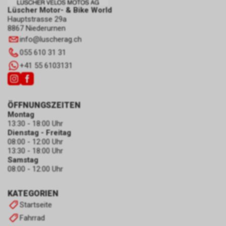
Lüscher Motor- & Bike World
Hauptstrasse 29a
8867 Niederurnen
info
@
luscherag.ch
055 610 31 31
+41 55 6103131
ÖFFNUNGSZEITEN
Montag
13:30 - 18:00 Uhr
Dienstag - Freitag
08:00 - 12:00 Uhr
13:30 - 18:00 Uhr
Samstag
08:00 - 12:00 Uhr
KATEGORIEN
Startseite
Fahrrad