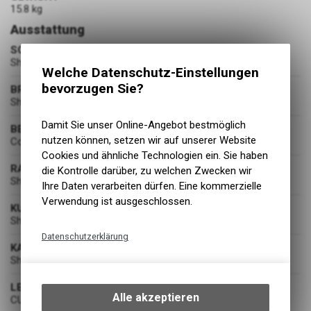
15.8 kg
Ausstattung
SCHALTUNG
Shimano Cues RD-U8020-SGS, 2x11-Speed
Welche Datenschutz-Einstellungen
bevorzugen Sie?
BREMSEN
Shimano XT BR-M8100, Hydr. Disc Brake (160/180)
Damit Sie unser Online-Angebot bestmöglich
BEREIFUNG
nutzen können, setzen wir auf unserer Website
Continental Pure Contact 47-622
Cookies und ähnliche Technologien ein. Sie haben
RADSATZ
die Kontrolle darüber, zu welchen Zwecken wir
Shimano DH-UR700-3D / FH-TC500-HM
Ihre Daten verarbeiten dürfen. Eine kommerzielle
Verwendung ist ausgeschlossen.
KURBELGARNITUR
Shimano Cues FC-U8000, Hollowtech ll, 46x32T, Chainguard
Datenschutzerklärung
KASSETTE
Technische Funktionen
Shimano Cues CS-LG700, 11-45T
Wir erfassen und speichern
LENKER
bestimmte Interaktionen und
Alle akzeptieren
CUBE Comfort Trail Bar, 680mm
Einstellungen auf Ihrem Gerät,