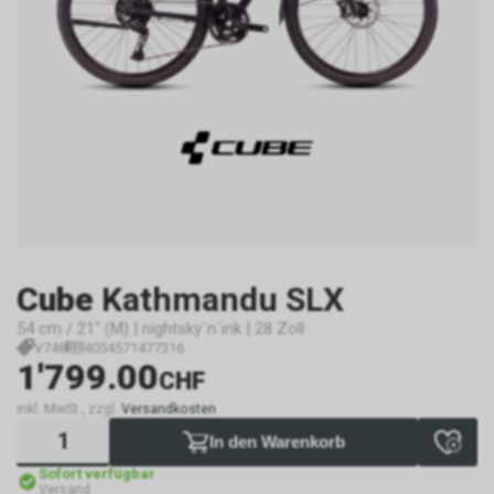
Cube
Kathmandu SLX
54 cm / 21" (M) | nightsky´n´ink | 28 Zoll
V748
4054571477316
1'799.00
CHF
inkl. MwSt., zzgl.
Versandkosten
In den Warenkorb
Sofort verfügbar
Versand