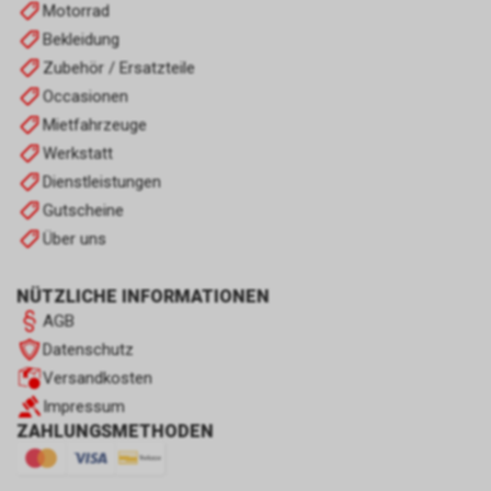
Motorrad
Bekleidung
Zubehör / Ersatzteile
Occasionen
Mietfahrzeuge
Werkstatt
Dienstleistungen
Gutscheine
Über uns
NÜTZLICHE INFORMATIONEN
AGB
Datenschutz
Versandkosten
Impressum
ZAHLUNGSMETHODEN