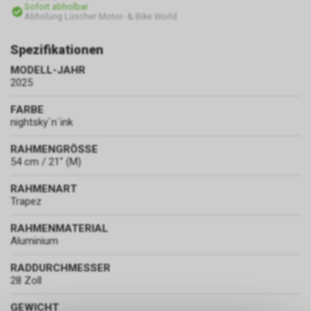
Sofort abholbar
Abholung Lüscher Motor- & Bike World
Spezifikationen
MODELL-JAHR
2025
FARBE
nightsky´n´ink
RAHMENGRÖSSE
54 cm / 21" (M)
RAHMENART
Trapez
RAHMENMATERIAL
Aluminium
RADDURCHMESSER
28 Zoll
GEWICHT