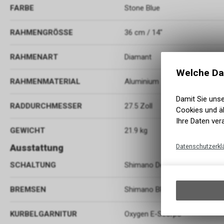
FARBE
Stone Blue
RAHMENGRÖSSE
36 cm / 14"
RAHMENART
Diamant
Welche Da
RAHMENMATERIAL
Aluminium
Damit Sie uns
RADDURCHMESSER
27.5 Zoll
Cookies und äh
Ihre Daten ver
GEWICHT
21.9 kg
Ausstattung
Datenschutzerkl
SCHALTUNG
Shimano Deore Shadow+ RD-
BREMSEN
Shimano BR-TM420/410 180/
KURBELGARNITUR
Oxygen E-Scorpo