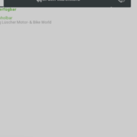
verfügbar
bholbar
 Lüscher Motor- & Bike World