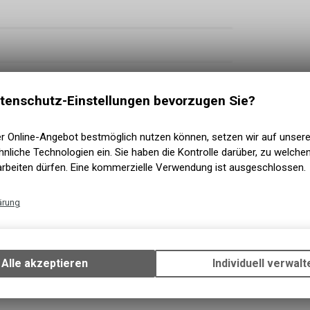
tenschutz-Einstellungen bevorzugen Sie?
er Online-Angebot bestmöglich nutzen können, setzen wir auf unser
nliche Technologien ein. Sie haben die Kontrolle darüber, zu welch
arbeiten dürfen. Eine kommerzielle Verwendung ist ausgeschlossen.
ärung
Technische Funktionen
M5100-SGS 11-Gang
Wir erfassen und speichern bestimmte Interaktionen und Einstellun
Ihrem Gerät, um die grundlegenden Funktionen unseres Online-Angeb
180
Alle akzeptieren
Individuell verwalt
Verwendung des Warenkorbs, zu ermöglichen. Bitte beachten Sie, d
gespeicherten Daten keinerlei Rückschlüsse auf Ihre persönlichen I
zulassen.