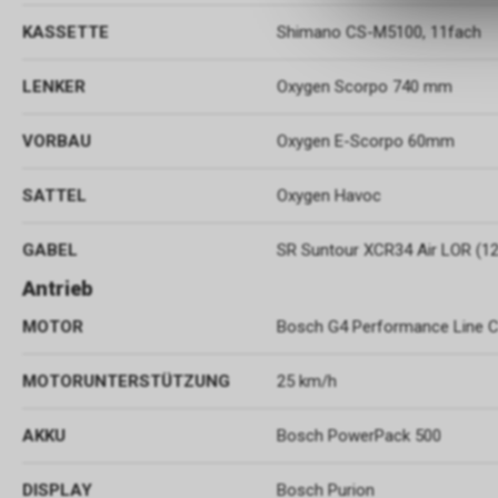
KASSETTE
Shimano CS-M5100, 11fach
LENKER
Oxygen Scorpo 740 mm
VORBAU
Oxygen E-Scorpo 60mm
SATTEL
Oxygen Havoc
GABEL
SR Suntour XCR34 Air LOR (
Antrieb
MOTOR
Bosch G4 Performance Line 
MOTORUNTERSTÜTZUNG
25 km/h
AKKU
Bosch PowerPack 500
DISPLAY
Bosch Purion