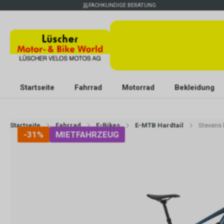
FACHKUNDIGE BERATUNG
Startseite
Fahrrad
Motorrad
Bekleidung
Startseite
Fahrrad
E-Bikes
E-MTB Hardtail
Stevens 
-31%
MIETFAHRZEUG