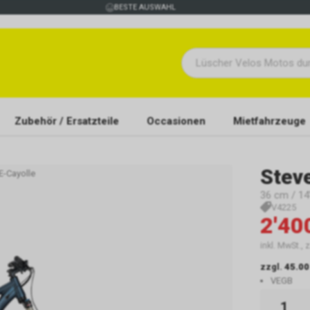
BESTE AUSWAHL
Zubehör / Ersatzteile
Occasionen
Mietfahrzeuge
Stev
E-Cayolle
36 cm / 14"
V4225
2'40
inkl. MwSt., 
zzgl.
45.00
VEGB