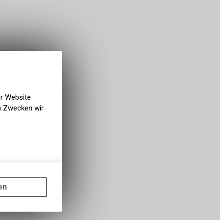
er Website
en Zwecken wir
gen auf
ots, wie die
en
ass die
nformationen