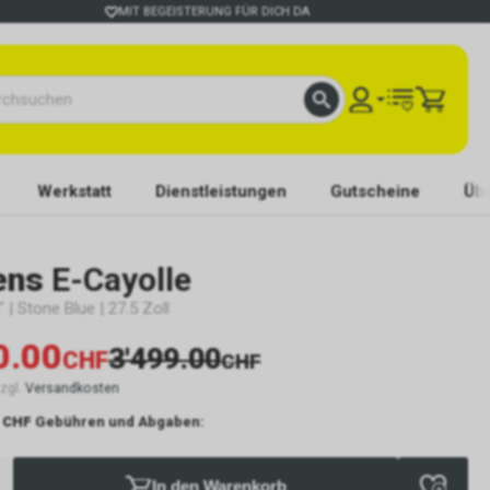
MIT BEGEISTERUNG FÜR DICH DA
Werkstatt
Dienstleistungen
Gutscheine
Übe
ens
E-Cayolle
 | Stone Blue | 27.5 Zoll
0.00
3'499.00
CHF
CHF
zzgl.
Versandkosten
 CHF
Gebühren und Abgaben:
In den Warenkorb