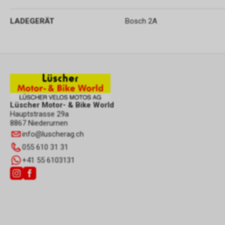
LADEGERÄT
Bosch 2A
Lüscher Motor- & Bike World
Hauptstrasse 29a
8867 Niederurnen
info
@
luscherag.ch
055 610 31 31
+41 55 6103131