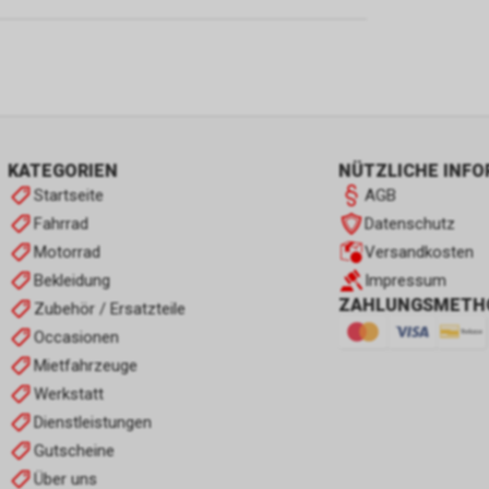
KATEGORIEN
NÜTZLICHE INF
Startseite
AGB
Fahrrad
Datenschutz
Motorrad
Versandkosten
Bekleidung
Impressum
ZAHLUNGSMETH
Zubehör / Ersatzteile
Occasionen
Mietfahrzeuge
Werkstatt
Dienstleistungen
Gutscheine
Über uns