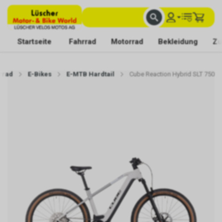
FACHKUNDIGE BERATUNG
BESTE AUSWAHL
MIT BEGEISTERUNG FÜR DICH DA
Startseite
Fahrrad
Motorrad
Bekleidung
Zu
rrad
E-Bikes
E-MTB Hardtail
Cube Reaction Hybrid SLT 750