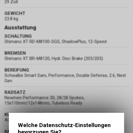
29 Zoll
GEWICHT
23.8 kg
Ausstattung
SCHALTUNG
Shimano XT RD-M8100-SGS, ShadowPlus, 12-Speed
BREMSEN
Shimano XT BR-M8120, Hydr. Disc Brake (203/203)
BEREIFUNG
Schwalbe Smart Sam, Performance, Double Defense, 2.6, Next
Gen
RADSATZ
Newmen Performance 30, 28/28 Spokes,
15x110mm/12x148mm, Tubeless Ready
KURBELGARNITUR
ACID MTB Hybrid Pro Crank, 38T, 175mm
Welche Datenschutz-Einstellungen
bevorzugen Sie?
KASSETTE