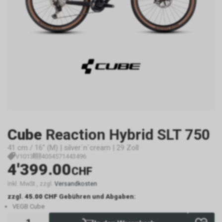
Cube
Reaction Hybrid SLT 750
41 cm / 16" (M) | silver´n´cream | 29 Zoll
V1013
4054571443496
4'399.00
CHF
inkl. MwSt., zzgl.
Versandkosten
zzgl.
45.00 CHF
Gebühren und Abgaben:
VEGB Cube