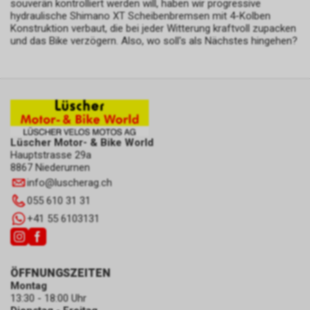
souverän kontrolliert werden will, haben wir progressive
hydraulische Shimano XT Scheibenbremsen mit 4-Kolben
Konstruktion verbaut, die bei jeder Witterung kraftvoll zupacken
und das Bike verzögern. Also, wo soll's als Nächstes hingehen?
Lüscher Motor- & Bike World
Hauptstrasse 29a
8867 Niederurnen
info
@
luscherag.ch
055 610 31 31
+41 55 6103131
ÖFFNUNGSZEITEN
Montag
13:30 - 18:00 Uhr