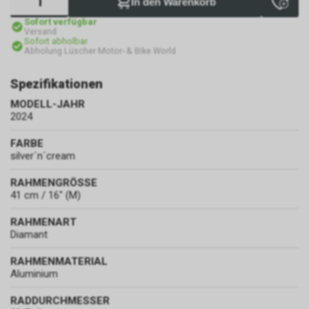
In den Warenkorb
Sofort verfügbar
Versand
Sofort abholbar
Abholung Lüscher Motor- & Bike World
Spezifikationen
MODELL-JAHR
2024
FARBE
silver´n´cream
RAHMENGRÖSSE
41 cm / 16" (M)
RAHMENART
Diamant
RAHMENMATERIAL
Aluminium
RADDURCHMESSER