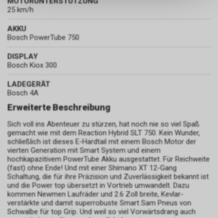
MOTORUNTERSTÜTZUNG
keinerlei Rückschlüsse auf Ihre
25 km/h
persönlichen Informationen
zulassen.
AKKU
Bosch PowerTube 750
DISPLAY
Bosch Kiox 300
LADEGERÄT
Bosch 4A
Erweiterte Beschreibung
Sich voll ins Abenteuer zu stürzen, hat noch nie so viel Spaß
gemacht wie mit dem Reaction Hybrid SLT 750. Kein Wunder,
schließlich ist dieses E-Hardtail mit einem Bosch Motor der
vierten Generation mit Smart System und einem
hochkapazitivem PowerTube Akku ausgestattet. Für Reichweite
(fast) ohne Ende! Und mit einer Shimano XT 12-Gang
Schaltung, die für ihre Präzision und Zuverlässigkeit bekannt ist
und die Power top übersetzt in Vortrieb umwandelt. Dazu
kommen Newmen Laufräder und 2.6 Zoll breite, Kevlar-
verstärkte und damit superrobuste Smart Sam Pneus von
Schwalbe für top Grip. Und weil so viel Vorwärtsdrang auch