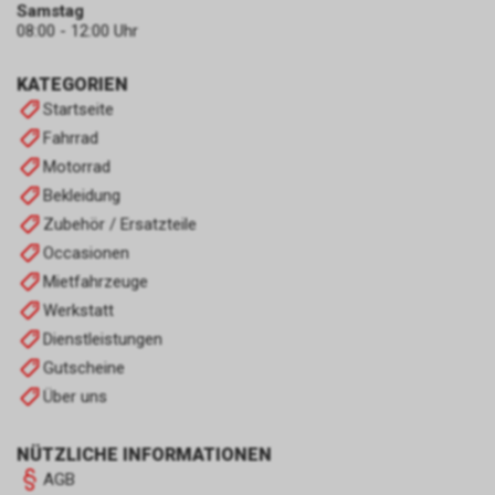
Samstag
08:00 - 12:00 Uhr
KATEGORIEN
Startseite
Fahrrad
Motorrad
Bekleidung
Zubehör / Ersatzteile
Occasionen
Mietfahrzeuge
Werkstatt
Dienstleistungen
Gutscheine
Über uns
NÜTZLICHE INFORMATIONEN
AGB