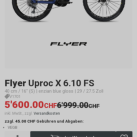
Flyer
Uproc X 6.10 FS
40 cm / 16" (S) | enzian blue gloss | 29 / 27.5 Zoll
V1701
5'600.00
6'999.00
CHF
CHF
inkl. MwSt., zzgl.
Versandkosten
zzgl.
45.00 CHF
Gebühren und Abgaben:
VEGB