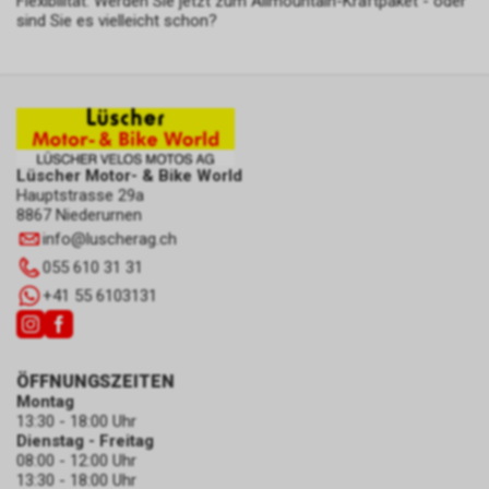
Flexibilität. Werden Sie jetzt zum Allmountain-Kraftpaket - oder
sind Sie es vielleicht schon?
Lüscher Motor- & Bike World
Hauptstrasse 29a
8867 Niederurnen
info
@
luscherag.ch
055 610 31 31
+41 55 6103131
ÖFFNUNGSZEITEN
Montag
13:30 - 18:00 Uhr
Dienstag - Freitag
08:00 - 12:00 Uhr
13:30 - 18:00 Uhr