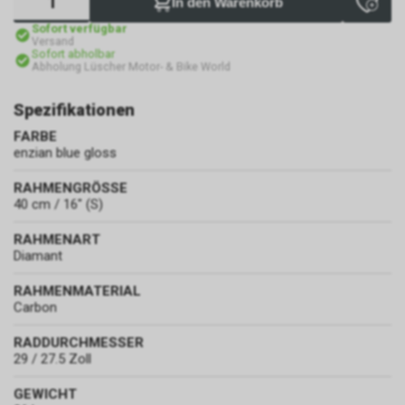
In den Warenkorb
Sofort verfügbar
Versand
Sofort abholbar
Abholung Lüscher Motor- & Bike World
Spezifikationen
FARBE
enzian blue gloss
RAHMENGRÖSSE
40 cm / 16" (S)
RAHMENART
Diamant
RAHMENMATERIAL
Carbon
RADDURCHMESSER
29 / 27.5 Zoll
GEWICHT