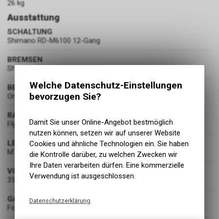
26 kg
Ausstattung
SCHALTUNG
Shimano RD-M6100 12-Gang
BREMSEN
Shimano BR-MT420 203/203
Welche Datenschutz-Einstellungen
BEREIFUNG
bevorzugen Sie?
Onza Porcupine 61-622 / 66-584
RADSATZ
Damit Sie unser Online-Angebot bestmöglich
Flyer Alexrim
nutzen können, setzen wir auf unserer Website
LENKER
Cookies und ähnliche Technologien ein. Sie haben
MTB Rise
die Kontrolle darüber, zu welchen Zwecken wir
Ihre Daten verarbeiten dürfen. Eine kommerzielle
VORBAU
Verwendung ist ausgeschlossen.
35mm
GABEL
Datenschutzerklärung
Fox 36 Float Rhythm (150 mm)
Technische Funktionen