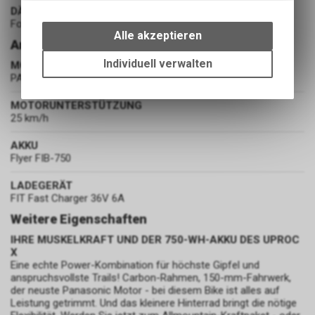
DÄMPFER
Wir erfassen und speichern
Fox Float X Performance (150 mm)
bestimmte Interaktionen und
Alle akzeptieren
Antrieb
Einstellungen auf Ihrem Gerät,
um die grundlegenden
Individuell verwalten
MOTOR
Funktionen unseres Online-
PANASONIC GX ULTIMATE PRO 95NM 250W
Angebots, wie die Verwendung
des Warenkorbs, zu
MOTORUNTERSTÜTZUNG
25 km/h
ermöglichen. Bitte beachten Sie,
dass die gespeicherten Daten
AKKU
keinerlei Rückschlüsse auf Ihre
Flyer FIB-750
persönlichen Informationen
zulassen.
LADEGERÄT
FIT Fast Charger 36V 6A
Weitere Eigenschaften
IHRE MUSKELKRAFT UND DER 750-WH-AKKU DES UPROC
X
Eine echte Power-Kombination für höchste Gipfel und
anspruchsvollste Trails! Carbon-Rahmen, 150-mm-Fahrwerk,
der neuste Panasonic Motor - bei diesem Bike ist alles auf
Leistung getrimmt. Und das kleinere Hinterrad bringt die nötige