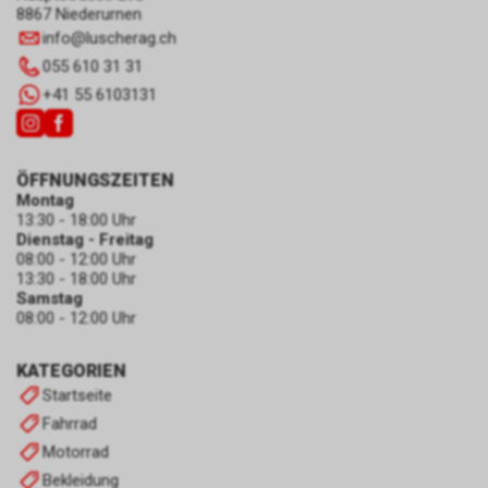
8867 Niederurnen
info
@
luscherag.ch
055 610 31 31
+41 55 6103131
ÖFFNUNGSZEITEN
Montag
13:30 - 18:00 Uhr
Dienstag - Freitag
08:00 - 12:00 Uhr
13:30 - 18:00 Uhr
Samstag
08:00 - 12:00 Uhr
KATEGORIEN
Startseite
Fahrrad
Motorrad
Bekleidung