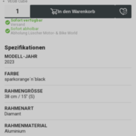
VEGB Cube
In den Warenkorb
Sofort verfügbar
Versand
Sofort abholbar
Abholung Lüscher Motor- & Bike World
Spezifikationen
MODELL-JAHR
2023
FARBE
sparkorange´n´black
RAHMENGRÖSSE
38 cm / 15" (S)
RAHMENART
Diamant
RAHMENMATERIAL
Aluminium