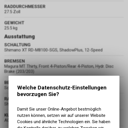
RADDURCHMESSER
27.5 Zoll
GEWICHT
25.5 kg
Ausstattung
SCHALTUNG
Shimano XT RD-M8100-SGS, ShadowPlus, 12-Speed
BREMSEN
Magura MT Thirty, Front 4-Piston/Rear 4-Piston, Hydr. Disc
Brake (203/203)
BEREIFUNG
Welche Datenschutz-Einstellungen
Schwalbe Smart Sam, Active, 2.6
bevorzugen Sie?
RADSATZ
Shimano HB-MT400-B / FH-MT410-B
Damit Sie unser Online-Angebot bestmöglich
KURBELGARNITUR
nutzen können, setzen wir auf unserer Website
ACID E-Crank, 38T, 170mm
Cookies und ähnliche Technologien ein. Sie haben