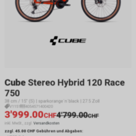
Cube
Stereo Hybrid 120 Race
750
38 cm / 15" (S) | sparkorange´n´black | 27.5 Zoll
V1151
4054571400420
3'999.00
4'799.00
CHF
CHF
inkl. MwSt., zzgl.
Versandkosten
zzgl.
45.00 CHF
Gebühren und Abgaben: