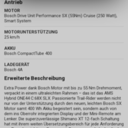
Antrieb
ermöglichen. Bitte beachten Sie,
dass die gespeicherten Daten
MOTOR
Bosch Drive Unit Performance SX (55Nm) Cruise (250 Watt),
keinerlei Rückschlüsse auf Ihre
Smart System
persönlichen Informationen
zulassen.
MOTORUNTERSTÜTZUNG
25 km/h
AKKU
Bosch CompactTube 400
LADEGERÄT
Bosch 4A
Erweiterte Beschreibung
Extra Power dank Bosch Motor mit bis zu 55 Nm Drehmoment,
verpackt in einem ultraleichten Rahmen – das ist das AMS
Hybrid ONE44 C:68X SLX. Passionierte Trail-Rider werden nicht
nur von der Unterstützung durch den neuen, leichten Bosch SX
Motor samt 400 Wh Akku begeistert sein, sondern auch von
dem ins Oberrohr integrierten Display und der Mini-Remote am
Lenker. Die superzuverlässige Shimano XT 12-fach Schaltung
hat mit ihrem weiten Übersetzungsbereich für jede Anforderung