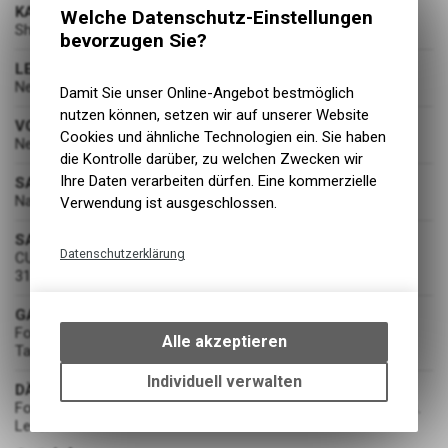
KASSETTE
Welche Datenschutz-Einstellungen
Shimano XT CS-M8100, 10-51T
bevorzugen Sie?
LENKER
Newmen Advanced 318.25, Carbon, 780mm
Damit Sie unser Online-Angebot bestmöglich
nutzen können, setzen wir auf unserer Website
VORBAU
Cookies und ähnliche Technologien ein. Sie haben
Newmen Evolution SL 318.4, 31.8mm / 40mm
die Kontrolle darüber, zu welchen Zwecken wir
Ihre Daten verarbeiten dürfen. Eine kommerzielle
SATTEL
Natural Fit Nuance SL
Verwendung ist ausgeschlossen.
SATTELSTÜTZE
Datenschutzerklärung
CUBE Dropper Post, Handlebar Lever, Internal Cable Routing,
31.6mm
Technische Funktionen
Wir erfassen und speichern
GABEL
Fox 34 Float Performance GRIP, 3-Position w/ Micro Adjust,
bestimmte Interaktionen und
Alle akzeptieren
Tapered, 15x110mm, 140mm (140 mm)
Einstellungen auf Ihrem Gerät,
um die grundlegenden
Individuell verwalten
DÄMPFER
Funktionen unseres Online-
Fox Float Performance, 210x55mm, Adjustable LSR w/ 2-Pos.
Angebots, wie die Verwendung
Lever
des Warenkorbs, zu