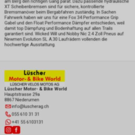
am Berg den richtigen Gang parat. Dazu passende hydraulische
XT Scheibenbremsen sind für sichere, kontrollierte
Bremsmanöver beim Bergabfahren zuständig. In Sachen
Fahrwerk haben wir uns für eine Fox 34 Performance Grip
Gabel und den Float Performance Dämpfer entschieden, weil
damit top Dämpfung und Bodenhaftung auf allen Trails
garantiert sind. Wicked Will und Nobby Nic 2.4 Zoll Pneus auf
Newmen Evolution SL A.30 Laufrädern vollenden die
hochwertige Ausstattung.
Lüscher Motor- & Bike World
Hauptstrasse 29a
8867 Niederurnen
info
@
luscherag.ch
055 610 31 31
+41 55 6103131