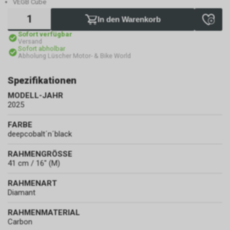
VEGB Cube
In den Warenkorb
Sofort verfügbar
Versand
Sofort abholbar
Abholung Lüscher Motor- & Bike World
Spezifikationen
MODELL-JAHR
2025
FARBE
deepcobalt´n´black
RAHMENGRÖSSE
41 cm / 16" (M)
RAHMENART
Diamant
RAHMENMATERIAL
Carbon