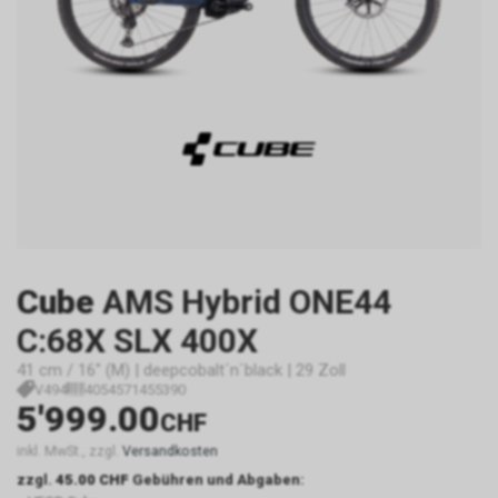
Cube
AMS Hybrid ONE44
C:68X SLX 400X
41 cm / 16" (M) | deepcobalt´n´black | 29 Zoll
V494
4054571455390
5'999.00
CHF
inkl. MwSt., zzgl.
Versandkosten
zzgl.
45.00 CHF
Gebühren und Abgaben: