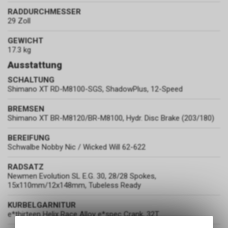
RADDURCHMESSER
29 Zoll
GEWICHT
17.3 kg
Ausstattung
SCHALTUNG
Shimano XT RD-M8100-SGS, ShadowPlus, 12-Speed
BREMSEN
Shimano XT BR-M8120/BR-M8100, Hydr. Disc Brake (203/180)
BEREIFUNG
Schwalbe Nobby Nic / Wicked Will 62-622
RADSATZ
Newmen Evolution SL E.G. 30, 28/28 Spokes,
15x110mm/12x148mm, Tubeless Ready
KURBELGARNITUR
e*thirteen Helix Race Alloy e*spec Crank, 32T