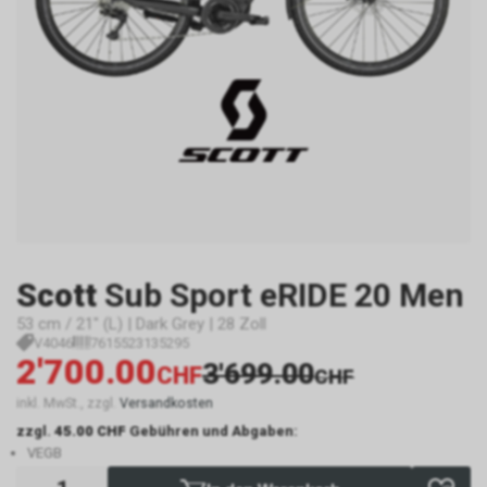
Scott
Sub Sport eRIDE 20 Men
53 cm / 21" (L) | Dark Grey | 28 Zoll
V4046
7615523135295
2'700.00
3'699.00
CHF
CHF
inkl. MwSt., zzgl.
Versandkosten
zzgl.
45.00 CHF
Gebühren und Abgaben:
VEGB