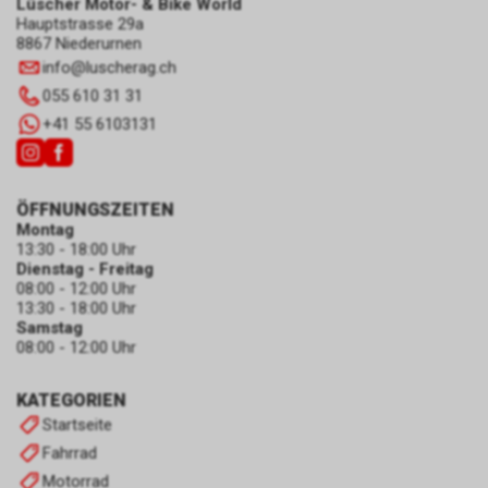
Lüscher Motor- & Bike World
Hauptstrasse 29a
8867 Niederurnen
info
@
luscherag.ch
055 610 31 31
+41 55 6103131
ÖFFNUNGSZEITEN
Montag
13:30 - 18:00 Uhr
Dienstag - Freitag
08:00 - 12:00 Uhr
13:30 - 18:00 Uhr
Samstag
08:00 - 12:00 Uhr
KATEGORIEN
Startseite
Fahrrad
Motorrad