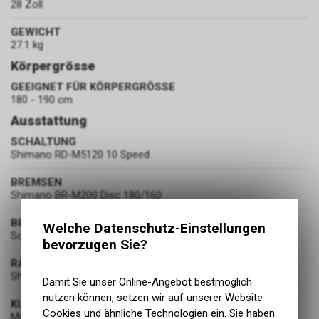
28 Zoll
GEWICHT
27.1 kg
Körpergrösse
GEEIGNET FÜR KÖRPERGRÖSSE
180 - 190 cm
Ausstattung
SCHALTUNG
Shimano RD-M5120 10 Speed
BREMSEN
Shimano BR-M200 Disc 180/160
BEREIFUNG
Welche Datenschutz-Einstellungen
Schwalbe Energizer Active Plus 700x50c / 50-622
bevorzugen Sie?
RADSATZ
Shimano HB-MT200 / FH-MT200-B
Damit Sie unser Online-Angebot bestmöglich
nutzen können, setzen wir auf unserer Website
KURBELGARNITUR
Cookies und ähnliche Technologien ein. Sie haben
Miranda 172,5MM