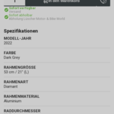
In den Warenkorb
Sofort verfügbar
Versand
Sofort abholbar
Abholung Lüscher Motor- & Bike World
Spezifikationen
MODELL-JAHR
2022
FARBE
Dark Grey
RAHMENGRÖSSE
53 cm / 21" (L)
RAHMENART
Diamant
RAHMENMATERIAL
Aluminium
RADDURCHMESSER