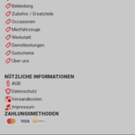
Bekleidung
Zubehör / Ersatzteile
Occasionen
Mietfahrzeuge
Werkstatt
Dienstleistungen
Gutscheine
Über uns
NÜTZLICHE INFORMATIONEN
AGB
Datenschutz
Versandkosten
Impressum
ZAHLUNGSMETHODEN