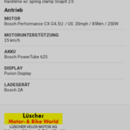
Racktime w/ spring clamp SnapIt 2.0
Antrieb
MOTOR
Bosch Performance CX G4, EU: / US: 20mph / 85Nm / 250W
MOTORUNTERSTÜTZUNG
25 km/h
AKKU
Bosch PowerTube 625
DISPLAY
Purion Display
LADEGERÄT
Bosch 2A