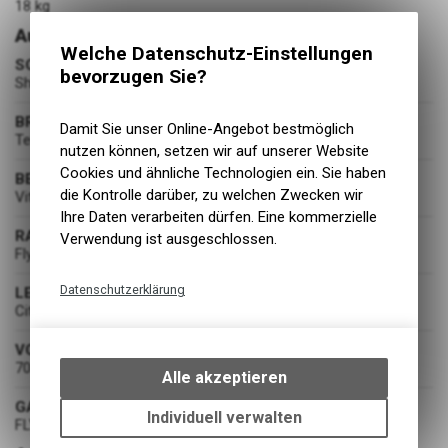
18 kg
Ausstattung
Welche Datenschutz-Einstellungen
SCHALTUNG
bevorzugen Sie?
Shimano Cues RD-U4000 9-Gang
BREMSEN
Damit Sie unser Online-Angebot bestmöglich
Tektro HD-R285 180/160
nutzen können, setzen wir auf unserer Website
Cookies und ähnliche Technologien ein. Sie haben
BEREIFUNG
die Kontrolle darüber, zu welchen Zwecken wir
Vittoria Terreno Zero 47-622
Ihre Daten verarbeiten dürfen. Eine kommerzielle
RADSATZ
Verwendung ist ausgeschlossen.
Flyer
Datenschutzerklärung
LENKER
City Rise
Technische Funktionen
VORBAU
Wir erfassen und speichern
70mm
bestimmte Interaktionen und
Alle akzeptieren
Einstellungen auf Ihrem Gerät,
GABEL
um die grundlegenden
Individuell verwalten
FLYER Starrgabel
Funktionen unseres Online-