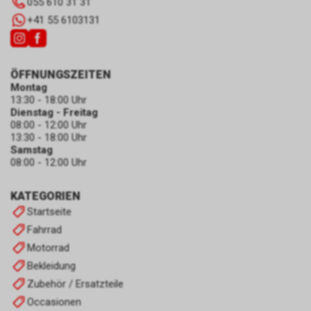
055 610 31 31
+41 55 6103131
ÖFFNUNGSZEITEN
Montag
13:30 - 18:00 Uhr
Dienstag - Freitag
08:00 - 12:00 Uhr
13:30 - 18:00 Uhr
Samstag
08:00 - 12:00 Uhr
KATEGORIEN
Startseite
Fahrrad
Motorrad
Bekleidung
Zubehör / Ersatzteile
Occasionen