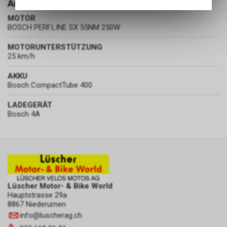
Antrieb
Angebots, wie die Verwendung
des Warenkorbs, zu
MOTOR
ermöglichen. Bitte beachten Sie,
BOSCH PERF.LINE SX 55NM 250W
dass die gespeicherten Daten
keinerlei Rückschlüsse auf Ihre
MOTORUNTERSTÜTZUNG
25 km/h
persönlichen Informationen
zulassen.
AKKU
Bosch CompactTube 400
LADEGERÄT
Bosch 4A
Lüscher Motor- & Bike World
Hauptstrasse 29a
8867 Niederurnen
info
@
luscherag.ch