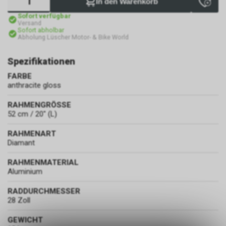
In den Warenkorb
Sofort verfügbar
Versand
Sofort abholbar
Abholung Lüscher Motor- & Bike World
Spezifikationen
FARBE
anthracite gloss
RAHMENGRÖSSE
52 cm / 20" (L)
RAHMENART
Diamant
RAHMENMATERIAL
Aluminium
RADDURCHMESSER
28 Zoll
GEWICHT