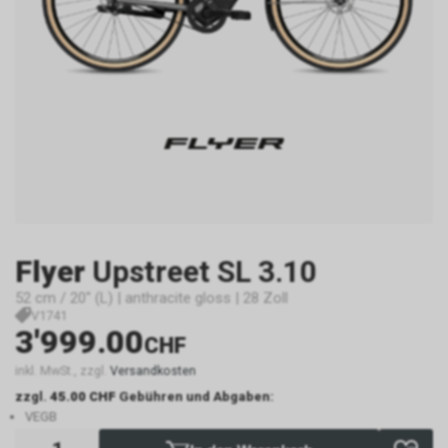
Flyer
Upstreet SL 3.10
52 cm / 20" (L) | anthracite gloss | 28 Zoll
V1741
3'999.00
CHF
inkl. MwSt., zzgl.
Versandkosten
zzgl.
45.00 CHF
Gebühren und Abgaben:
VEGB