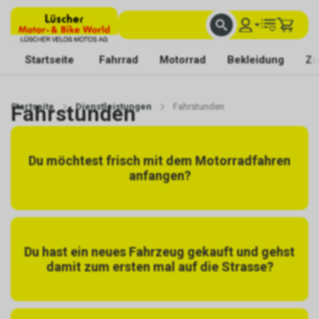
FACHKUNDIGE BERATUNG
BESTE AUSWAHL
MIT BEGEISTERUNG FÜR DICH DA
Startseite
Fahrrad
Motorrad
Bekleidung
Zu
Startseite
Fahrstunden
Dienstleistungen
Fahrstunden
Du möchtest frisch mit dem Motorradfahren
anfangen?
Du hast ein neues Fahrzeug gekauft und gehst
damit zum ersten mal auf die Strasse?