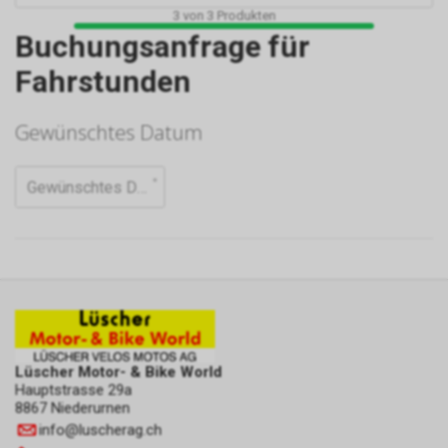
3
von
3
Produkten
Buchungsanfrage für
Fahrstunden
Lüscher Motor- & Bike World
Hauptstrasse 29a
8867 Niederurnen
info
@
luscherag.ch