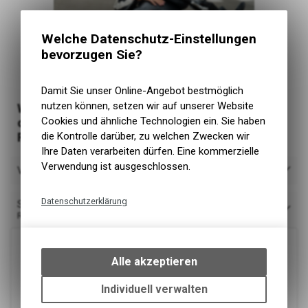
Welche Datenschutz-Einstellungen
bevorzugen Sie?
Damit Sie unser Online-Angebot bestmöglich
nutzen können, setzen wir auf unserer Website
Wähle den für dich passenden Gutschein aus
Cookies und ähnliche Technologien ein. Sie haben
oder melde dich unten direkt für eine
die Kontrolle darüber, zu welchen Zwecken wir
Fahrstunde an
Ihre Daten verarbeiten dürfen. Eine kommerzielle
Verwendung ist ausgeschlossen.
Verfügbarkeit
Datenschutzerklärung
Sortieren nach
Relevanz
Technische Funktionen
Wir erfassen und speichern
bestimmte Interaktionen und
Alle akzeptieren
Einstellungen auf Ihrem Gerät,
um die grundlegenden
Individuell verwalten
Funktionen unseres Online-