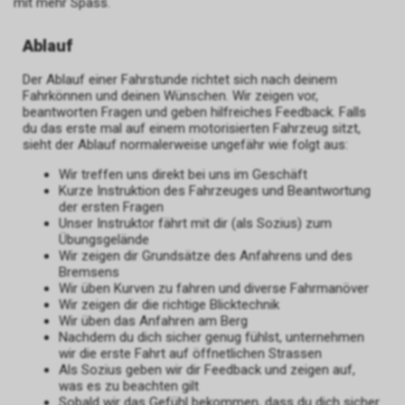
mit mehr Spass.
Ablauf
Der Ablauf einer Fahrstunde richtet sich nach deinem
Fahrkönnen und deinen Wünschen. Wir zeigen vor,
beantworten Fragen und geben hilfreiches Feedback. Falls
du das erste mal auf einem motorisierten Fahrzeug sitzt,
sieht der Ablauf normalerweise ungefähr wie folgt aus:
Wir treffen uns direkt bei uns im Geschäft
Kurze Instruktion des Fahrzeuges und Beantwortung
der ersten Fragen
Unser Instruktor fährt mit dir (als Sozius) zum
Übungsgelände
Wir zeigen dir Grundsätze des Anfahrens und des
Bremsens
Wir üben Kurven zu fahren und diverse Fahrmanöver
Wir zeigen dir die richtige Blicktechnik
Wir üben das Anfahren am Berg
Nachdem du dich sicher genug fühlst, unternehmen
wir die erste Fahrt auf öffnetlichen Strassen
Als Sozius geben wir dir Feedback und zeigen auf,
was es zu beachten gilt
Sobald wir das Gefühl bekommen, dass du dich sicher