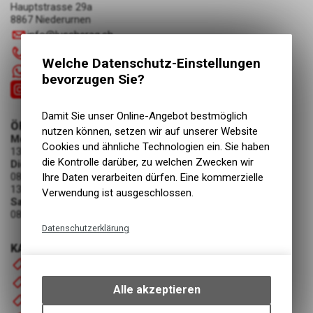
Hauptstrasse 29a
8867 Niederurnen
info
@
luscherag.ch
055 610 31 31
Welche Datenschutz-Einstellungen
+41 55 6103131
bevorzugen Sie?
Damit Sie unser Online-Angebot bestmöglich
ÖFFNUNGSZEITEN
nutzen können, setzen wir auf unserer Website
Montag
Cookies und ähnliche Technologien ein. Sie haben
13:30 - 18:00 Uhr
die Kontrolle darüber, zu welchen Zwecken wir
Dienstag - Freitag
08:00 - 12:00 Uhr
Ihre Daten verarbeiten dürfen. Eine kommerzielle
13:30 - 18:00 Uhr
Verwendung ist ausgeschlossen.
Samstag
08:00 - 12:00 Uhr
Datenschutzerklärung
KATEGORIEN
Technische Funktionen
Startseite
Wir erfassen und speichern
Fahrrad
bestimmte Interaktionen und
Alle akzeptieren
Einstellungen auf Ihrem Gerät,
Motorrad