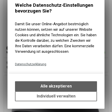
Welche Datenschutz-Einstellungen
bevorzugen Sie?
Damit Sie unser Online-Angebot bestmöglich
nutzen können, setzen wir auf unserer Website
Cookies und ähnliche Technologien ein. Sie haben
die Kontrolle darüber, zu welchen Zwecken wir
Ihre Daten verarbeiten dürfen. Eine kommerzielle
Verwendung ist ausgeschlossen.
gms
Jethelm Ride matt schwarz-bronze
Datenschutzerklärung
99.00
CHF
Technische Funktionen
Wir erfassen und speichern
bestimmte Interaktionen und
Alle akzeptieren
Einstellungen auf Ihrem Gerät,
um die grundlegenden
Individuell verwalten
Funktionen unseres Online-
Angebots, wie die Verwendung
des Warenkorbs, zu