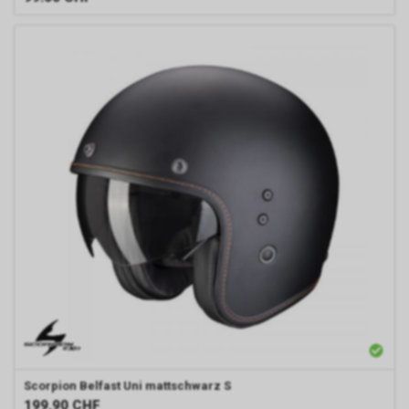
Scorpion
Belfast Uni mattschwarz S
199.90
CHF