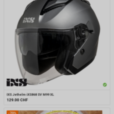
IXS
Jethelm iXS868 SV M99 XL
129.00
CHF
-70%