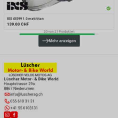
IXS
iXS99 1.0 matt titan
139.00
CHF
20
von
21
Produkten
Mehr anzeigen
Lüscher Motor- & Bike World
Hauptstrasse 29a
8867 Niederurnen
info
@
luscherag.ch
055 610 31 31
+41 55 6103131