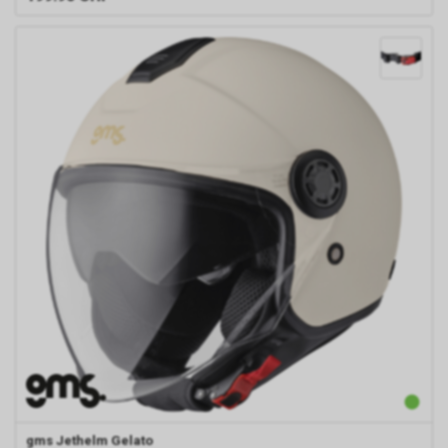
gms
Jethelm Gelato