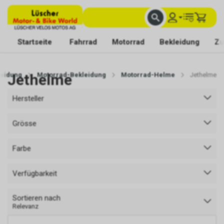
FACHKUNDIGE BERATUNG
BESTE AUSWAHL
MIT BEGEISTERUNG FÜR DICH DA
Startseite
Fahrrad
Motorrad
Bekleidung
Zu
leidung
Jethelme
Motorrad-Bekleidung
Motorrad-Helme
Jethelme
Hersteller
Grösse
Farbe
Verfügbarkeit
Sortieren nach
Relevanz