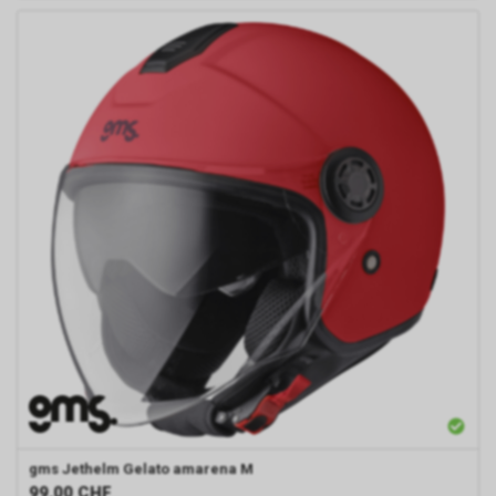
gms
Jethelm Gelato amarena M
99.00
CHF