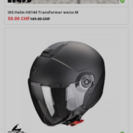
IXS
Helm HX144 Transformer weiss M
50.00
CHF
169.00
CHF