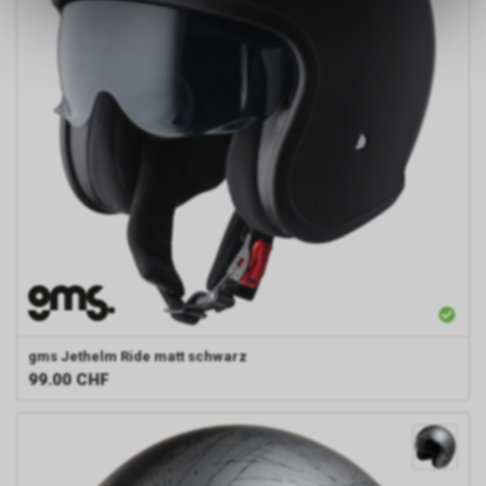
ermöglichen. Bitte beachten Sie,
dass die gespeicherten Daten
keinerlei Rückschlüsse auf Ihre
persönlichen Informationen
zulassen.
gms
Jethelm Ride matt schwarz
99.00
CHF