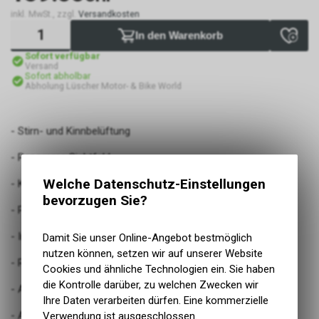
inkl. MwSt., zzgl.
Versandkosten
In den Warenkorb
Sofort verfügbar
Versand
Sofort abholbar
Abholung Lüscher Motor- & Bike World
- Stirn- und Kinnbelüftung
- Panorama Sichtfeld
Welche Datenschutz-Einstellungen
- Klares, kratzfestes Schnellwechselvisier
bevorzugen Sie?
- Pinlock® vorbereitet
- Integrierte Sonnenblende (innen) zum Herunterklappen
Damit Sie unser Online-Angebot bestmöglich
nutzen können, setzen wir auf unserer Website
- Ratschenverschluss
Cookies und ähnliche Technologien ein. Sie haben
die Kontrolle darüber, zu welchen Zwecken wir
- Austrennbares, waschbares Innenfutter
Ihre Daten verarbeiten dürfen. Eine kommerzielle
- Austrennbare, waschbare Wangenpolster
Verwendung ist ausgeschlossen.