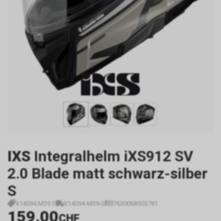
IXS
Integralhelm iXS912 SV
2.0 Blade matt schwarz-silber
S
X14094 M39 S
X14094-M39-S
7630068503781
159.00
CHF