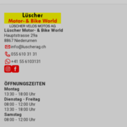
zulassen.
Lüscher Motor- & Bike World
Hauptstrasse 29a
8867 Niederurnen
info
@
luscherag.ch
055 610 31 31
+41 55 6103131
ÖFFNUNGSZEITEN
Montag
13:30 - 18:00 Uhr
Dienstag - Freitag
08:00 - 12:00 Uhr
13:30 - 18:00 Uhr
Samstag
08:00 - 12:00 Uhr