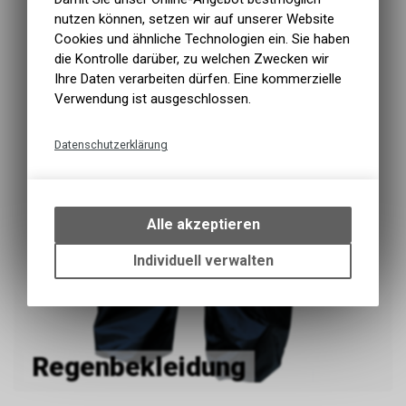
nutzen können, setzen wir auf unserer Website
Cookies und ähnliche Technologien ein. Sie haben
die Kontrolle darüber, zu welchen Zwecken wir
Ihre Daten verarbeiten dürfen. Eine kommerzielle
Verwendung ist ausgeschlossen.
Datenschutzerklärung
Technische Funktionen
Wir erfassen und speichern
bestimmte Interaktionen und
Alle akzeptieren
Einstellungen auf Ihrem Gerät,
um die grundlegenden
Individuell verwalten
Funktionen unseres Online-
Angebots, wie die Verwendung
des Warenkorbs, zu
ermöglichen. Bitte beachten Sie,
dass die gespeicherten Daten
Regenbekleidung
keinerlei Rückschlüsse auf Ihre
persönlichen Informationen