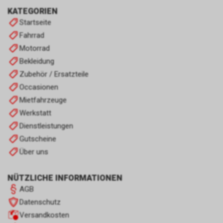
KATEGORIEN
Startseite
Fahrrad
Motorrad
Bekleidung
Zubehör / Ersatzteile
Occasionen
Mietfahrzeuge
Werkstatt
Dienstleistungen
Gutscheine
Über uns
NÜTZLICHE INFORMATIONEN
AGB
Datenschutz
Versandkosten