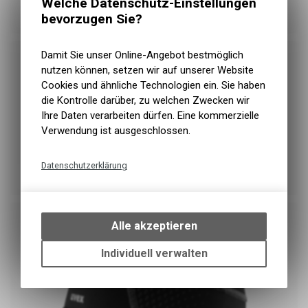
Welche Datenschutz-Einstellungen
Fahrrad-Schuhe
bevorzugen Sie?
Damit Sie unser Online-Angebot bestmöglich
nutzen können, setzen wir auf unserer Website
Cookies und ähnliche Technologien ein. Sie haben
die Kontrolle darüber, zu welchen Zwecken wir
Ihre Daten verarbeiten dürfen. Eine kommerzielle
Verwendung ist ausgeschlossen.
Datenschutzerklärung
Schuhüberzüge
Technische Funktionen
Wir erfassen und speichern
bestimmte Interaktionen und
Alle akzeptieren
Einstellungen auf Ihrem Gerät,
um die grundlegenden
Individuell verwalten
Funktionen unseres Online-
Angebots, wie die Verwendung
des Warenkorbs, zu
ermöglichen. Bitte beachten Sie,