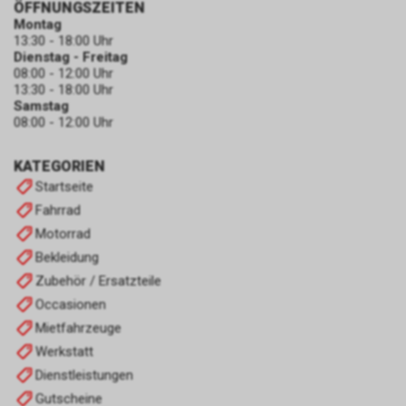
ÖFFNUNGSZEITEN
Montag
13:30 - 18:00 Uhr
Dienstag - Freitag
08:00 - 12:00 Uhr
13:30 - 18:00 Uhr
Samstag
08:00 - 12:00 Uhr
KATEGORIEN
Startseite
Fahrrad
Motorrad
Bekleidung
Zubehör / Ersatzteile
Occasionen
Mietfahrzeuge
Werkstatt
Dienstleistungen
Gutscheine