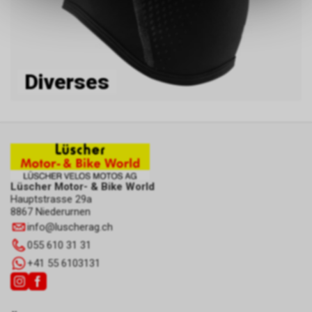
dass die gespeicherten Daten
keinerlei Rückschlüsse auf Ihre
persönlichen Informationen
zulassen.
Diverses
Lüscher Motor- & Bike World
Hauptstrasse 29a
8867 Niederurnen
info
@
luscherag.ch
055 610 31 31
+41 55 6103131